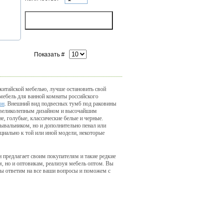
Показать #
 китайской мебелью, лучше остановить свой
мебель для ванной комнаты российского
он
. Внешний вид подвесных тумб под раковины
ся великолепным дизайном и высочайшим
ие, голубые, классические белые и черные.
мывальником, но и дополнительно пенал или
циально к той или иной модели, некоторые
 предлагает своим покупателям и такие редкие
, но и оптовикам, реализуя мебель оптом. Вы
Мы ответим на все ваши вопросы и поможем с