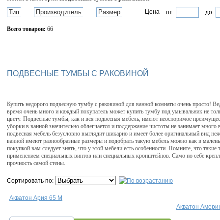
Тип
Производитель
Размер
Цена
от
до
Всего товаров:
66
Сбросить фильтр
ПОДВЕСНЫЕ ТУМБЫ С РАКОВИНОЙ
Купить недорого подвесную тумбу с раковиной для ванной комнаты очень просто! Ве
время очень много и каждый покупатель может купить тумбу под умывальник не толь
цвету. Подвесные тумбы, как и вся подвесная мебель, имеют неоспоримое преимущес
уборки в ванной значительно облегчается и поддержание чистоты не занимает много в
подвесная мебель безусловно выглядит шикарно и имеет более оригинальный вид не
ванной имеют разнообразные размеры и подобрать такую мебель можно как в маленьк
покупкой вам следует знать, что у этой мебели есть особенности. Помните, что такие
применением специальных винтов или специальных кронштейнов. Само по себе крепле
прочность самой стены.
Сортировать по:
Акватон Ария 65 М
Акватон Амери