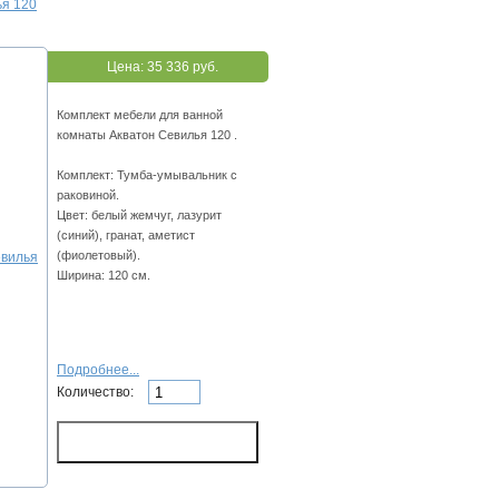
ья 120
Цена:
35 336 руб.
Комплект мебели для ванной
комнаты Акватон Севилья 120 .
Комплект: Тумба-умывальник с
раковиной.
Цвет: белый жемчуг, лазурит
(синий), гранат, аметист
(фиолетовый).
Ширина: 120 см.
Подробнее...
Количество: