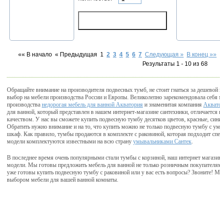
«« В начало
« Предыдущая
1
2
3
4
5
6
7
Следующая »
В конец »»
Результаты 1 - 10 из 68
Обращайте внимание на производителя подвесных тумб, не стоит гнаться за дешевой
выбор на мебели производства России и Европы. Великолепно зарекомендовала себя 
производства
недорогая мебель для ванной Акватория
и знаменитая компания
Акват
для ванной, который представлен в нашем интернет-магазине сантехники, отличает
качеством. У нас вы сможете купить подвесную тумбу десятков цветов, красные, син
Обратить нужно внимание и на то, что купить можно не только подвесную тумбу с у
шкаф. Как правило, тумбы продаются в комплекте с раковиной, которая подходит спе
модели комплектуются известными на всю страну
умывальниками Сантек
.
В последнее время очень популярными стали тумбы с корзиной, наш интернет магазин
модели. Мы готовы предложить мебель для ванной не только розничным покупателям
уже готовы купить подвесную тумбу с раковиной или у вас есть вопросы? Звоните! 
выбором мебели для вашей ванной комнаты.
дочная д.1 кор.5
тел.:
(495) 514-87-20
e-mail:
info@maitai.ru