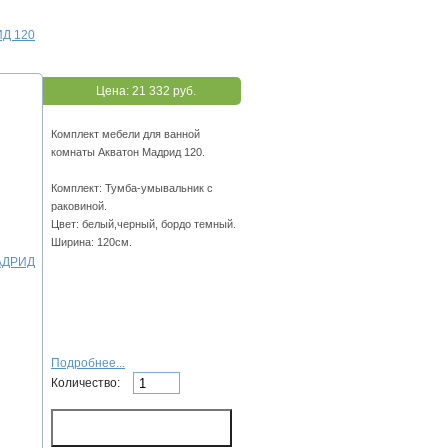
ИД 120
Цена:
21 332 руб.
Комплект мебели для ванной
комнаты Акватон Мадрид 120.
Комплект: Тумба-умывальник с
раковиной.
Цвет: белый,черный, бордо темный.
Ширина: 120см.
Подробнее...
Количество: