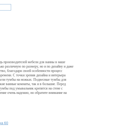
дь производителей мебели для ванны в наше
ко различную по размеру, но и по дизайну и даже
тво, благодаря своей особенности процесс
ремени. С точки зрения дизайна и интерьера
жели тумбы на ножках. Подвесные тумбы для
ие ванные комнаты, так и в большие. Перед
 тумбы под умывальник крепятся на стене с
ние очень надежно, но обратите внимание на
на 60