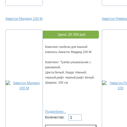
Акватон Мадрид 100 М
Акватон Римин
Цена:
20 356 руб.
Комплект мебели для ванной
комнаты Акватон Мадрид 100 М.
Комплект: Тумба-умывальник с
раковиной.
Цвета:белый, бордо тёмный,
черный,рифт черный,рифт белый .
Ширина: 100 см
Подробнее...
Количество: