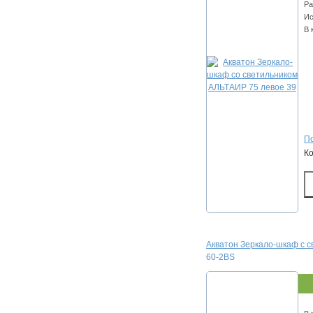
Ра
Ис
В 
По
К
Акватон Зеркало-шкаф c 
60-2BS