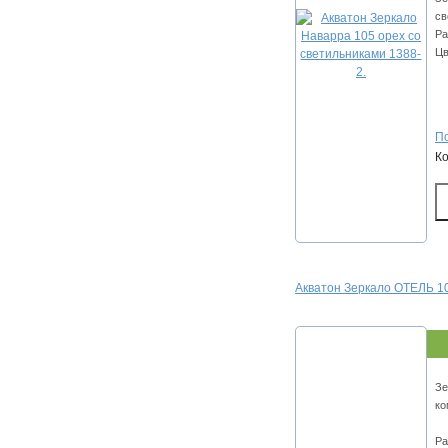
св
Ра
Цв
По
К
Акватон Зеркало ОТЕЛЬ 10
Зе
ко
Ра