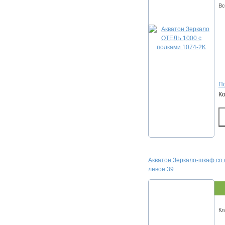
Вс
По
К
Акватон Зеркало-шкаф со
левое 39
Кл