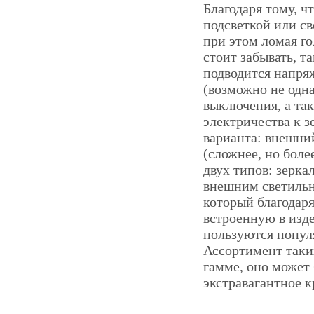
Благодаря тому, ч
подсветкой или с
при этом ломая го
стоит забывать, т
подводится напря
(возможно не одна
выключения, а та
электричества к з
варианта: внешний
(сложнее, но боле
двух типов: зерка
внешним светильн
который благодаря
встроенную в изде
пользуются популя
Ассортимент таких
гамме, оно может 
экстравагантное к