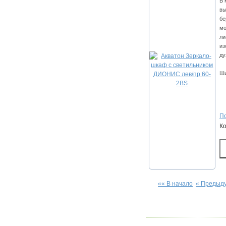
В 
вы
бе
мо
ли
из
ду
Ши
По
К
«« В начало
« Предыд