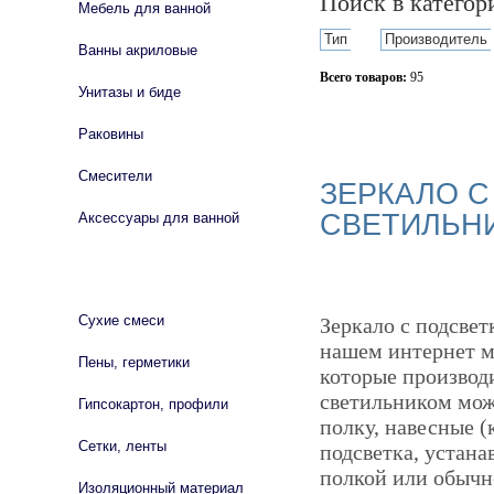
Поиск в катего
Мебель для ванной
Тип
Производитель
Ванны акриловые
Всего товаров:
95
Унитазы и биде
Сбросить фильтр
Раковины
Смесители
ЗЕРКАЛО С
СВЕТИЛЬН
Аксессуары для ванной
СТРОЙМАТЕРИАЛЫ
Сухие смеси
Зеркало с подсвет
нашем интернет м
Пены, герметики
которые производ
светильником мож
Гипсокартон, профили
полку, навесные 
Сетки, ленты
подсветка, устана
полкой или обычн
Изоляционный материал