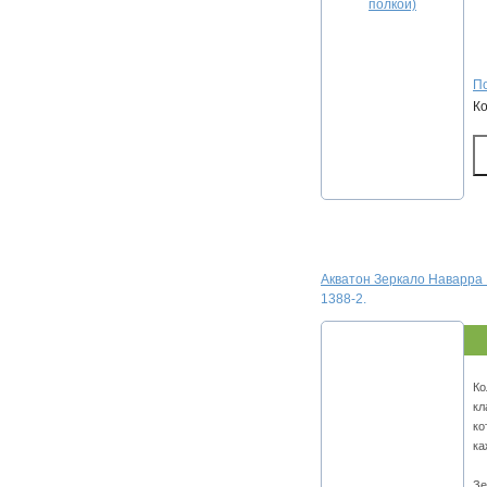
По
К
Акватон Зеркало Наварра 
1388-2.
Ко
кл
ко
ка
Зе