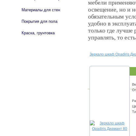
мебели применяют
освещение, но и н
Материалы для стен
обязательным усл
Покрытия для пола
удобно в эксплуат
только где лучше 
Краска, грунтовка
управлять, то ест
Зеркало шкаф Opadiris Ди
Вм
Оп
Ра
Цв
Ти