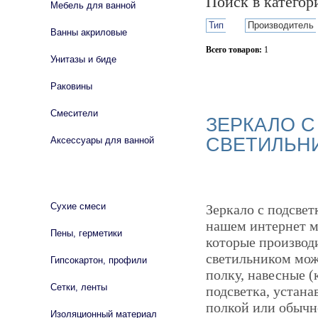
Поиск в катего
Мебель для ванной
Тип
Производитель
Ванны акриловые
Всего товаров:
1
Унитазы и биде
Сбросить фильтр
Раковины
Смесители
ЗЕРКАЛО С
СВЕТИЛЬН
Аксессуары для ванной
СТРОЙМАТЕРИАЛЫ
Сухие смеси
Зеркало с подсвет
нашем интернет м
Пены, герметики
которые производ
светильником мож
Гипсокартон, профили
полку, навесные 
Сетки, ленты
подсветка, устана
полкой или обычн
Изоляционный материал