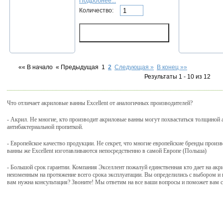
Подробнее...
Количество:
«« В начало
« Предыдущая
1
2
Следующая »
В конец »»
Результаты 1 - 10 из 12
Что отличает акриловые ванны Excellent от аналогичных производителей?
- Акрил. Не многие, кто производит акриловые ванны могут похвастаться толщиной 
антибактериальной пропиткой.
- Европейское качество продукции. Не секрет, что многие европейские бренды произ
ванны же Excellent изготавливаются непосредственно в самой Европе (Польша)
- Большой срок гарантии. Компания Экселлент пожалуй единственная кто дает на акри
неизменным на протяжение всего срока эксплуатации. Вы определились с выбором и 
вам нужна консультация? Звоните! Мы ответим на все ваши вопросы и поможет вам
дочная д.1 кор.5
тел.:
(495) 514-87-20
e-mail:
info@maitai.ru