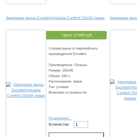
Акриловая ванна Excellent Aquaria Comfort 150x95 левая
Акриловая ванн
Цена:
13 880 руб.
Угловая ванна от европейского
производителя Excellent
Производитель: Польша
Размер: 150x95
Объем: 180 л.
Расположение: левое
Тип: угловая
Возможна установка г/м
Подробнее...
Количество: