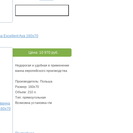
а Excellent Ava 160x70
Цена:
10 970 руб.
Недорогая и удобная в применение
ванна европейского производства
Производитель: Польша
Размер: 160x70
Объем: 210 л.
Тип: прямоугольная
Возможна установка г/м