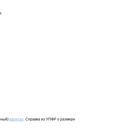
а
ПОСТАВЩИКАМ
КОНТАКТЫ
йный)
капитал
. Справка из УПФР о размере