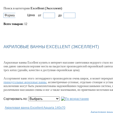
Поиск в категории
Excellent (Экселлент)
Форма
Цена
от
до
Всего товаров:
12
Сбросить фильтр
АКРИЛОВЫЕ ВАННЫ EXCELLENT (ЭКСЕЛЛЕНТ)
Акриловые ванны Excellent купить в интернет-магазине сантехники недорого стало 
они давно завоевали верхние места на пьедестале производителей европейской санте
трех китах (дизайн, качество и доступная европейская цена).
Ассортимент ванн этого легендарного производителя очень широк, и может перекрыт
прямоугольные акриловые ванны
, ассиметричные-угловые, отдельно стоящие и устан
исключения могут быть укомплектованы надежнейшими гидромассажными система, в
различными массажами спины и ног а также маленькими, но приятными мелочами ка
Сортировать по:
Акриловая ванна Excellent Aquaria 140x70
Акриловая ванн