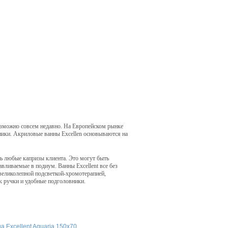
возможно совсем недавно. На Европейском рынке
хники. Акриловые ванны Excellen основываются на
ь любые капризы клиента. Это могут быть
авливаемые в подиум. Ванны Excellent все без
еликолепной подсветкой-хромотерапией,
к ручки и удобные подголовники.
а Excellent Aquaria 150x70