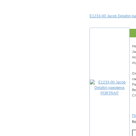
E1233-00 Jacob Delafon р
Не
Ja
по
от
От
см
Ра
Ве
Ст
По
К