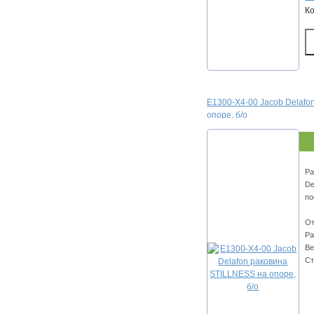
К
E1300-X4-00 Jacob Delafo
опоре, б/о
Ра
De
по
От
Ра
Ве
Ст