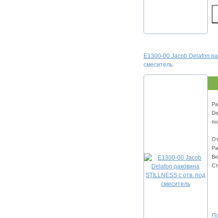
E1300-00 Jacob Delafon ра
смеситель
Ра
De
по
От
Ра
Ве
Ст
По