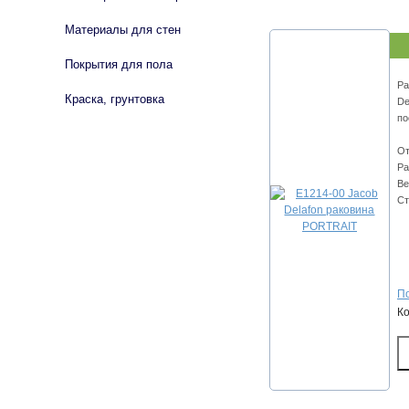
Материалы для стен
Покрытия для пола
Ра
Краска, грунтовка
De
по
От
Ра
Ве
Ст
По
К