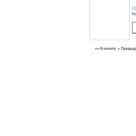
По
К
«« В начало
« Предыд