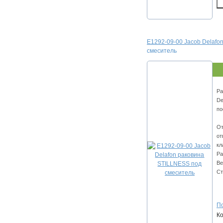
E1292-09-00 Jacob Delafo
смеситель
Ра
De
по
От
от
кл
Ра
Ве
Ст
По
К