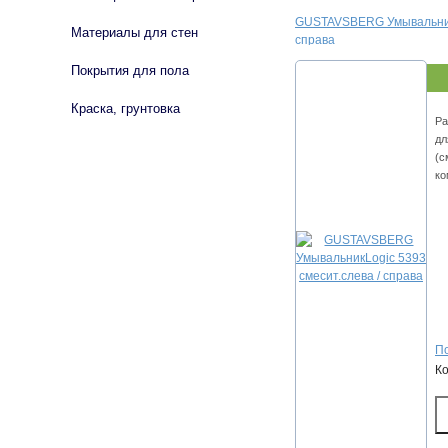
GUSTAVSBERG УмывальникL
Материалы для стен
справа
Покрытия для пола
Краска, грунтовка
Ра
дл
(с
ко
По
К