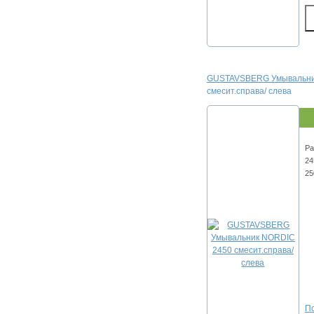
GUSTAVSBERG Умывальни
смесит.справа/ слева
Р
24
25
По