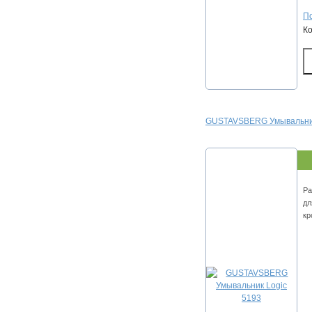
По
К
GUSTAVSBERG Умывальник
Ра
дл
кр