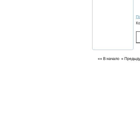
По
К
«« В начало
« Предыд