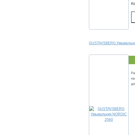
К
GUSTAVSBERG Умывальни
Ра
на
дл