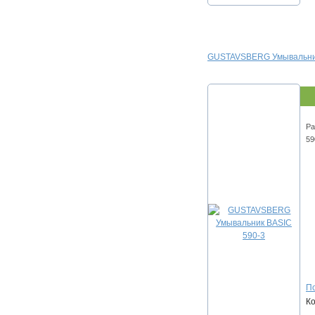
GUSTAVSBERG Умывальник
Ра
59
По
К