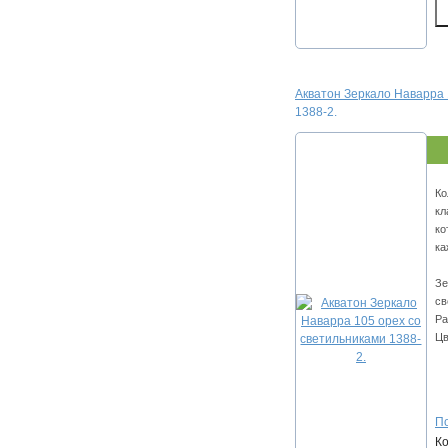
Акватон Зеркало Наварра 
1388-2.
Ко
кл
ко
ка
Зе
св
Ра
Цв
По
К