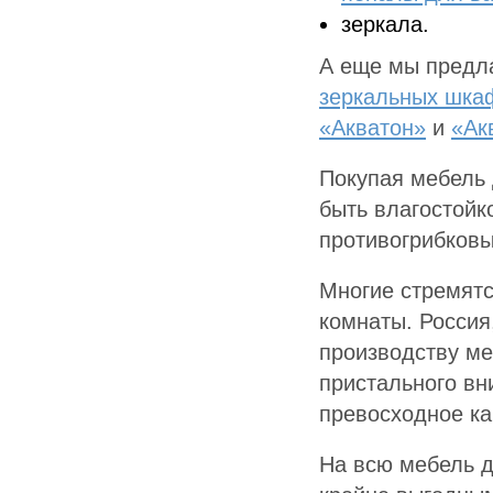
зеркала.
А еще мы предла
зеркальных шка
«Акватон»
и
«Ак
Покупая мебель 
быть влагостойк
противогрибков
Многие стремятс
комнаты. Россия
производству ме
пристального вн
превосходное ка
На всю мебель д