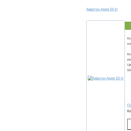
Акватон Ария 50 Н
Ко
ко
Ко
ра
Цв
Ши
По
К