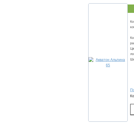
Ко
ко
Ко
ра
Цв
ло
Ши
По
К