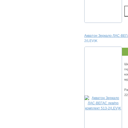
Акватон Зеркало ЛАС-ВЕГА
2(LEV)K
Ши
гн
ко
мр
Ра
22