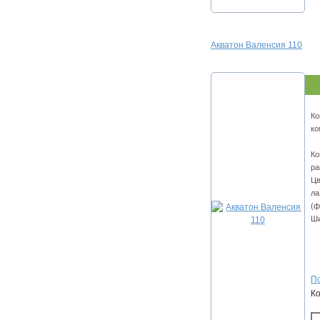
Акватон Валенсия 110
Ко
ко
Ко
ра
Цв
ла
(ф
Ши
По
К