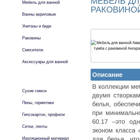
МЕБЕЛЬ ДЛ
Мебель для ванной
РАКОВИНОЙ
Ванны акриловые
Унитазы и биде
Раковины
Смесители
Аксессуары для ванной
Описание
СТРОЙМАТЕРИАЛЫ
В коллекции ме
Сухие смеси
двумя створка
Пены, герметики
белья, обеспеч
при минимальн
Гипсокартон, профили
60.17 –это од
Сетки, ленты
эконом класса 
для белья, чт
Изоляционный материал