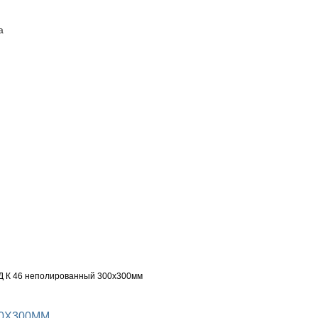
а
ПОСТАВЩИКАМ
КОНТАКТЫ
 К 46 неполированный 300х300мм
0Х300ММ