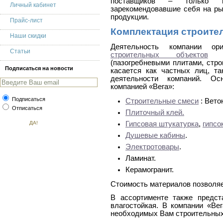
поставщиков – только пр
Личный кабинет
зарекомендовавшие себя на ры
продукции.
Прайс-лист
Комплектация строите
Наши скидки
Деятельность компании о
Статьи
строительных объектов
вс
(пазогребневыми плитами, стро
Подписаться на новости
касается как частных лиц, т
деятельности компаний. Ос
компанией «Вега»:
Подписаться
Строительные смеси
: Вето
Отписаться
Плиточный клей.
Гипсовая штукатурка
,
гипсо
Душевые кабины
.
Электротовары
.
Ламинат.
Керамогранит.
Стоимость материалов позволяе
В ассортименте также предст
влагостойкая. В компании «Ве
необходимых Вам строительных 