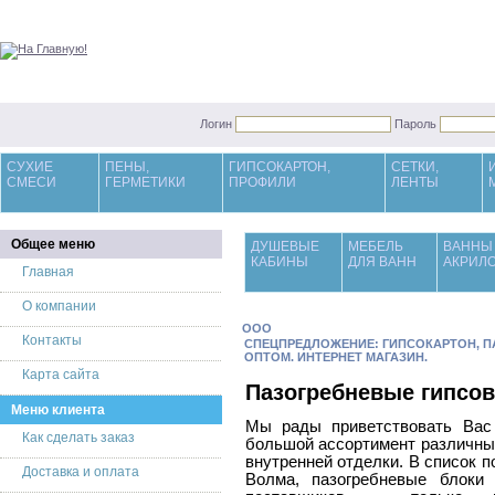
Логин
Пароль
СУХИЕ
ПЕНЫ,
ГИПСОКАРТОН,
СЕТКИ,
СМЕСИ
ГЕРМЕТИКИ
ПРОФИЛИ
ЛЕНТЫ
Общее меню
ДУШЕВЫЕ
МЕБЕЛЬ
ВАННЫ
КАБИНЫ
ДЛЯ ВАНН
АКРИЛ
Главная
О компании
OOO
Контакты
СПЕЦПРЕДЛОЖЕНИЕ: ГИПСОКАРТОН, 
ОПТОМ. ИНТЕРНЕТ МАГАЗИН.
Карта сайта
Пазогребневые гипсо
Меню клиента
Мы рады приветствовать Вас
Как сделать заказ
большой ассортимент различны
внутренней отделки. В список 
Доставка и оплата
Волма, пазогребневые блоки