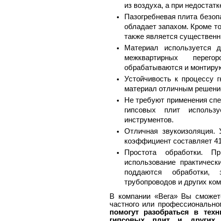
из воздуха, а при недостатк
Пазогребневая плита безопа
обладает запахом. Кроме т
также является существенн
Материал используется 
межквартирных перего
обрабатываются и монтиру
Устойчивость к процессу 
материал отличным решени
Не требуют применения спе
гипсовых плит использ
инструментов.
Отличная звукоизоляция. 
коэффициент составляет 41
Простота обработки. П
использование практическ
поддаются обработки,
трубопроводов и других ко
В компании «Вега» Вы сможет
частного или профессионально
помогут разобраться в техн
гипсовых плит и других 