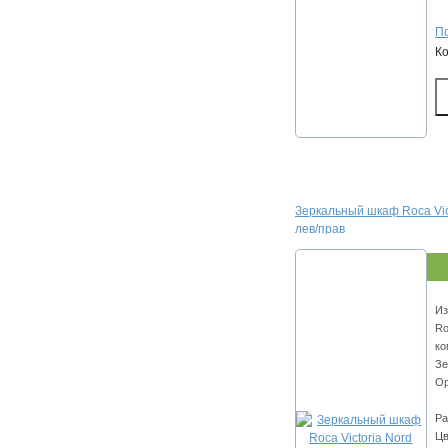
По
К
Зеркальный шкаф Roca Vict
лев/прав
Из
Ro
ко
Зе
Ор
Ра
Цв