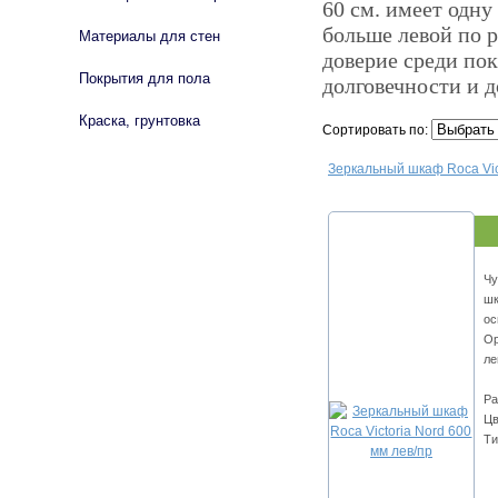
60 см. имеет одну
больше левой по р
Материалы для стен
доверие среди пок
Покрытия для пола
долговечности и 
Краска, грунтовка
Сортировать по:
Зеркальный шкаф Roca Vict
Чу
шк
ос
Ор
ле
Ра
Цв
Ти