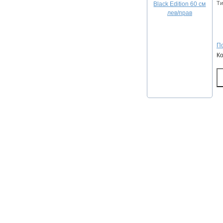
Ти
По
К