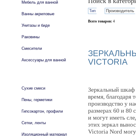
Поиск в катего
Мебель для ванной
Тип
Производитель
Ванны акриловые
Всего товаров:
4
Унитазы и биде
Сбросить фильтр
Раковины
Смесители
ЗЕРКАЛЬНЫ
VICTORIA
Аксессуары для ванной
СТРОЙМАТЕРИАЛЫ
Сухие смеси
Зеркальный шкаф 
время, благодаря 
Пены, герметики
производство у на
размерах 60 и 80 
Гипсокартон, профили
и могут иметь сл
Сетки, ленты
этих зеркал вынос
Victoria Nord мо
Изоляционный материал