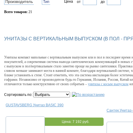
Производитель
Тип
Цена
от
до
Всего товаров:
21
Сбросить фильтр
УНИТАЗЫ С ВЕРТИКАЛЬНЫМ ВЫПУСКОМ (В ПОЛ - ПР
Унитазы компакт напольные с вертикальным выпуском или в пол в последнее время н
покупателей, а современная система вывода сантехнических коммуникаций в новых с
с выпуском в пол/вертикальным стало заметно проще на рынке сантехники. Практика
сливом меньше занимают места в ванной комнате, благодаря вертикальной системе, т
ближе установить к стене. Стоит отметить, что эта система инсталяции более эстетична
гофрами. Независимо от производителя будь-то Германия, Испания, Россия, Китай и
отличаются только конструктивно от своих собратьев –
унитазы с косым выпуском
и
Сортировать по:
GUSTAVSBERG Унитаз BASIC 390
Сантек Унитаз-
Цена:
7 192 руб.