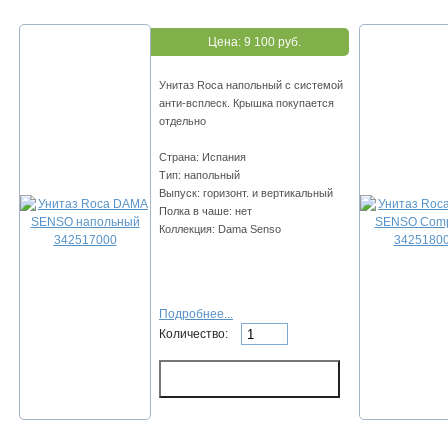
Цена:
9 100 руб.
Унитаз Roca напольный с системой
анти-всплеск. Крышка покупается
отдельно
Страна: Испания
Тип: напольный
Выпуск: горизонт. и вертикальный
Полка в чаше: нет
Коллекция: Dama Senso
Подробнее...
Количество: