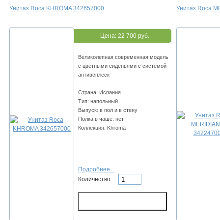
Унитаз Roca KHROMA 342657000
Унитаз Roca M
Цена:
22 700 руб.
Великолепная современная модель
с цветными сиденьями с системой
антивсплеск
Страна: Испания
Тип: напольный
Выпуск: в пол и в стену
Полка в чаше: нет
Коллекция: Khroma
Подробнее...
Количество: