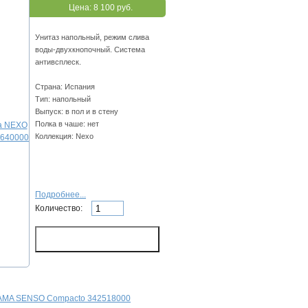
Цена:
8 100 руб.
Унитаз напольный, режим слива
воды-двухкнопочный. Система
антивсплеск.
Страна: Испания
Тип: напольный
Выпуск: в пол и в стену
Полка в чаше: нет
Коллекция: Nexo
Подробнее...
Количество:
AMA SENSO Compacto 342518000