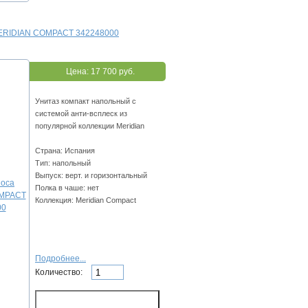
MERIDIAN COMPACT 342248000
Цена:
17 700 руб.
Унитаз компакт напольный с
системой анти-всплеск из
популярной коллекции Meridian
Страна: Испания
Тип: напольный
Выпуск: верт. и горизонтальный
Полка в чаше: нет
Коллекция: Meridian Compact
Подробнее...
Количество: