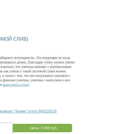
ЯМОЙ СЛИВ)
абирают популярность. Эта тенденция не мода
троящихся домах, благодаря этому купить унитаз
 показала, что унитазы компакт с вертикальным
ак как унитаз с такой системой слива можно
, в связи с тем, что нет визуального контакта с
ли финские унитазы, унитазы с выпуском в пол
ли
выпуском в стену
.
компакт "Анимо" в пол WH110029
Цена:
3 960 руб.