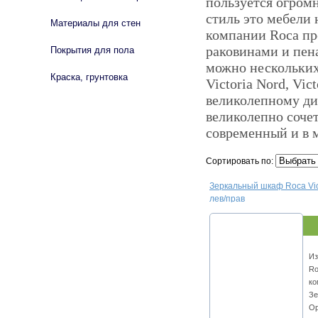
пользуется огромн
стиль это мебели
Материалы для стен
компании Roca пр
раковинами и пен
Покрытия для пола
можно нескольких
Краска, грунтовка
Victoria Nord, Vic
великолепному ди
великолепно соче
современный и в м
Сортировать по:
Зеркальный шкаф Roca Vict
лев/прав
Из
Ro
ко
Зе
Ор