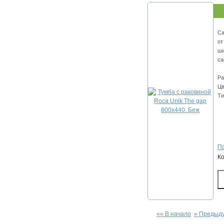
Са
от
ши
са
Ра
Цв
Ти
По
К
«« В начало
« Предыд