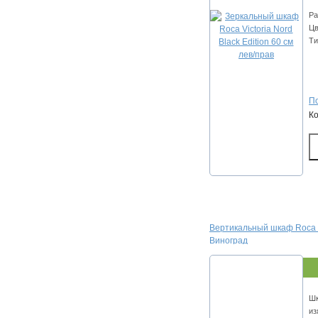
Ра
Цв
Ти
По
К
Вертикальный шкаф Roca T
Виноград
Шк
из