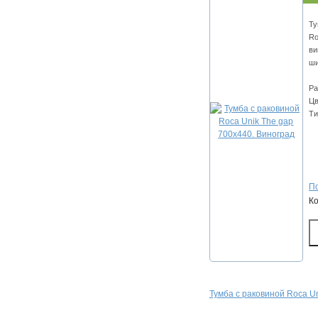
Ту
Ro
ви
ши
Ра
Цв
Ти
По
К
Тумба с раковиной Roca U