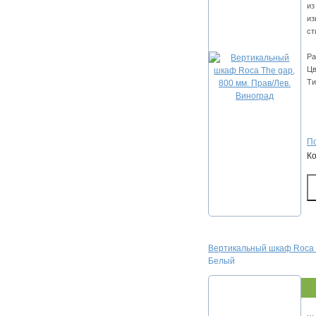
из
из
ст
Ра
Цв
Ти
По
К
Вертикальный шкаф Roca T
Белый