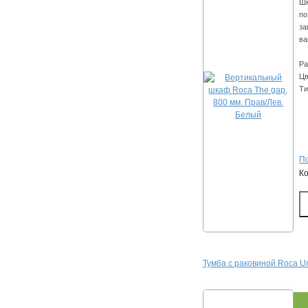
Шк
по
за
ва
Ра
Цв
Ти
По
К
Тумба с раковиной Roca U