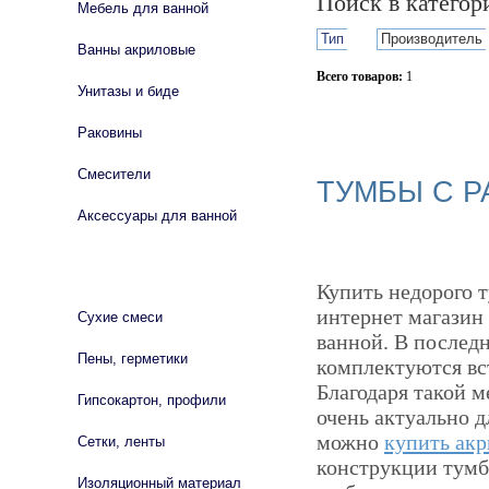
Поиск в катего
Мебель для ванной
Тип
Производитель
Ванны акриловые
Всего товаров:
1
Унитазы и биде
Сбросить фильтр
Раковины
Смесители
ТУМБЫ С Р
Аксессуары для ванной
СТРОЙМАТЕРИАЛЫ
Купить недорого т
интернет магазин 
Сухие смеси
ванной. В последн
Пены, герметики
комплектуются вс
Благодаря такой м
Гипсокартон, профили
очень актуально д
можно
купить ак
Сетки, ленты
конструкции тумбы
Изоляционный материал