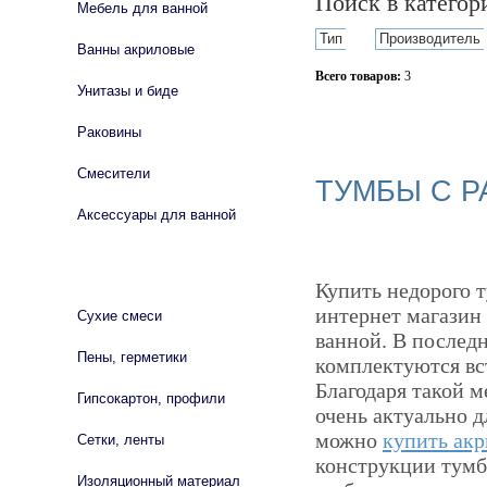
Поиск в катего
Мебель для ванной
Тип
Производитель
Ванны акриловые
Всего товаров:
3
Унитазы и биде
Сбросить фильтр
Раковины
Смесители
ТУМБЫ С Р
Аксессуары для ванной
СТРОЙМАТЕРИАЛЫ
Купить недорого т
интернет магазин 
Сухие смеси
ванной. В последн
Пены, герметики
комплектуются вс
Благодаря такой м
Гипсокартон, профили
очень актуально д
можно
купить ак
Сетки, ленты
конструкции тумбы
Изоляционный материал