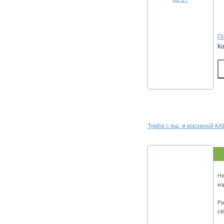
По
К
Тумба с ящ. и корзиной К
Не
ко
Ра
(4