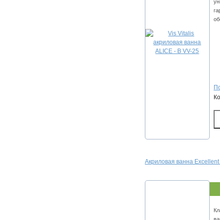
ун
га
об
По
К
Акриловая ванна Excellent
Кл
ва