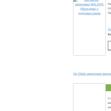
Ра
Об
Пр
По
К
Vis Vitalis акриловая ванн
Ст
ва
ил