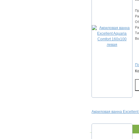
Пр
Ра
Об
Ра
Ти
Во
По
К
Акриловая ванна Excellent