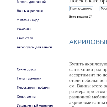
Поиск в катего
Мебель для ванной
Производитель
Фор
Ванны акриловые
Всего товаров:
27
Унитазы и биде
Сбросить фильтр
Раковины
Смесители
АКРИЛОВЫЕ
Аксессуары для ванной
СТРОЙМАТЕРИАЛЫ
Купить акриловую
сантехники рад п
Сухие смеси
ассортимент по д
Пены, герметики
стали небольшие 
см. Ванны этого р
Гипсокартон, профили
размера при этом
различной мебели
Сетки, ленты
акриловые ванны 
Изоляционный материал