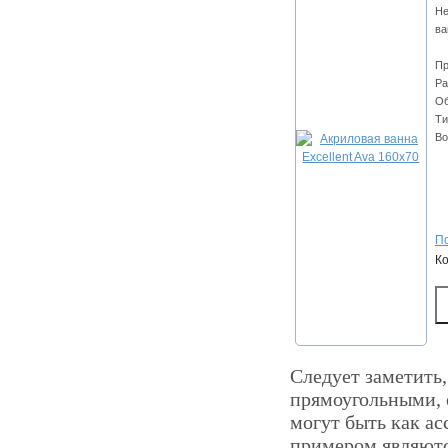
Не
ва
Пр
Ра
Об
Ти
Во
По
К
Следует заметить,
прямоугольными, 
могут быть как а
примером являютс