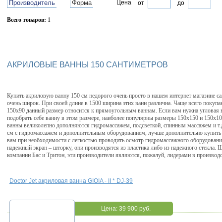
Производитель
Форма
Цена
от
до
Всего товаров:
1
Сбросить фильтр
АКРИЛОВЫЕ ВАННЫ 150 САНТИМЕТРОВ
Купить акриловую ванну 150 см недорого очень просто в нашем интернет магазине са
очень широк. При своей длине в 1500 ширина этих ванн различна. Чаще всего покупа
150х90 данный размер относится к прямоугольным ваннам. Если вам нужна угловая 
подобрать себе ванну в этом размере, наиболее популярны размеры 150х150 и 150х10
ванны великолепно дополняются гидромассажем, подсветкой, спинным массажем и т.
см с гидромассажем и дополнительным оборудованием, лучше дополнительно купить
вам при необходимости с легкостью проводить осмотр гидромассажного оборудовани
надежный экран – шторку, они производятся из пластика либо из надежного стекла. 
компании Бас и Тритон, эти производители являются, пожалуй, лидерами в производс
Doctor Jet акриловая ванна GIOIA - II * DJ-39
Цена:
39 900 руб.