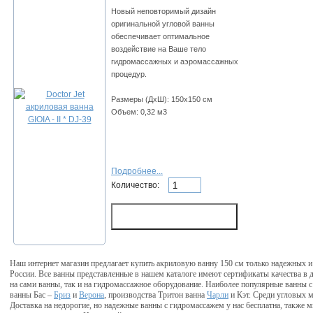
Новый неповторимый дизайн
оригинальной угловой ванны
обеспечивает оптимальное
воздействие на Ваше тело
гидромассажных и аэромассажных
процедур.
Размеры (ДхШ): 150х150 см
Объем: 0,32 м3
Подробнее...
Количество:
Наш интернет магазин предлагает купить акриловую ванну 150 см только надежных 
России. Все ванны представленные в нашем каталоге имеют сертификаты качества в д
на сами ванны, так и на гидромассажное оборудование. Наиболее популярные ванны 
ванны Бас –
Бриз
и
Верона
, производства Тритон ванна
Чарли
и Кэт. Среди угловых 
Доставка на недорогие, но надежные ванны с гидромассажем у нас бесплатна, такж