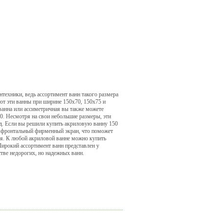
нтехники, ведь ассортимент ванн такого размера
ют эти ванны при ширине 150х70, 150х75 и
ванна или ассиметричная вы также можете
0. Несмотря на свои небольшие размеры, эти
д. Если вы решили купить акриловую ванну 150
 фронтальный фирменный экран, что поможет
я. К любой акриловой ванне можно купить
Широкий ассортимент ванн представлен у
тве недорогих, но надежных ванн.