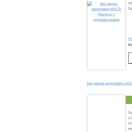
Об
Пр
По
К
Bas ванна акриловая LAGU
Ги
эт
ос
но