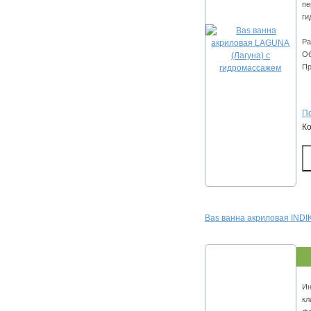
пе
ги
Ра
Об
Пр
По
К
Bas ванна акриловая INDI
Ин
кл