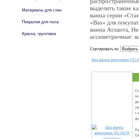
распространенные
выделить такие ка
Материалы для стен
ванна серии «Ста
«Bas» для покупа
Покрытия для пола
ванна Атланта, Не
Краска, грунтовка
ассиметричные: в
Сортировать по:
Bas ванна акриловая ATLA
Со
по
до
га
с 
до
Ра
Об