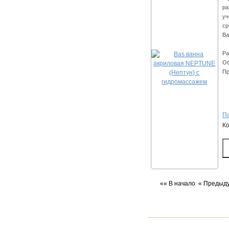
ра
уч
ср
Ва
Ра
Об
Пр
По
К
«« В начало
« Предыд