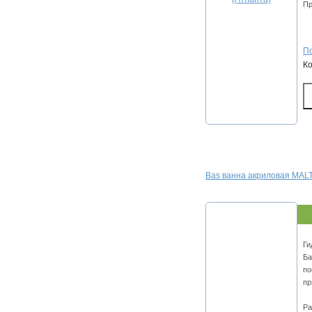
Пр
По
К
Bas ванна акриловая MALT
Ги
Ба
по
пр
Ра