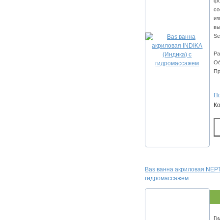
фо
со
из
вы
Se
Ра
Об
Пр
По
К
Bas ванна акриловая NEP
гидромассажем
Ги