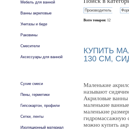
Поиск в катего
Мебель для ванной
Производитель
Фор
Ванны акриловые
Всего товаров:
12
Унитазы и биде
Сбросить фильтр
Раковины
Смесители
КУПИТЬ МА
130 СМ, СИ
Аксессуары для ванной
СТРОЙМАТЕРИАЛЫ
Сухие смеси
Маленькие акрило
называют сидячим
Пены, герметики
Акриловые ванны 1
маленькие ванные 
Гипсокартон, профили
маленькие размер
Сетки, ленты
гидромассажную с
можно купить акр
Изоляционный материал