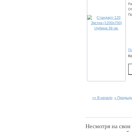
Ра
Об
Пр
По
К
«« В начало
« Предыд
Несмотря на свои