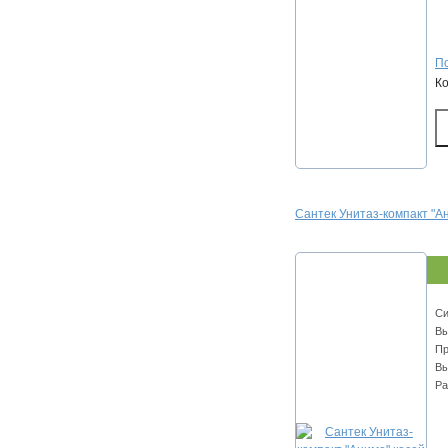
По
К
Сантек Унитаз-компакт "
Си
Вы
Пр
Вы
Ра