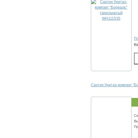
По
К
Сантек Унитаз-компакт "
Cи
Вы
Пр