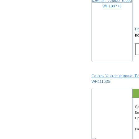
По
К
Сантек Унитаз-компакт "Б
WH111535
Cи
Вы
Пр
Ра