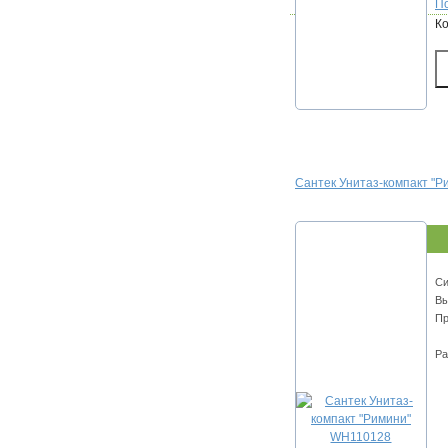
По
К
Сантек Унитаз-компакт "
Cи
Вы
Пр
Ра