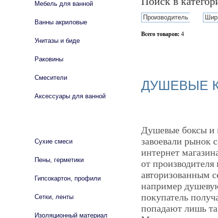
Поиск в катего
Мебель для ванной
Производитель
Шир
Ванны акриловые
Всего товаров:
4
Унитазы и биде
Сбросить фильтр
Раковины
Смесители
ДУШЕВЫЕ К
Аксессуары для ванной
СТРОЙМАТЕРИАЛЫ
Душевые боксы и 
завоевали рынок с
Сухие смеси
интернет магазин
Пены, герметики
от производителя 
авторизованным се
Гипсокартон, профили
например душеву
покупатель получ
Сетки, ленты
попадают лишь та
Изоляционный материал