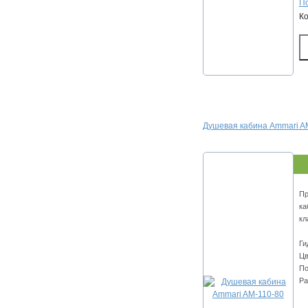
По
К
Душевая кабина Ammari A
Пр
ка
кл
Ги
Цв
По
Ра