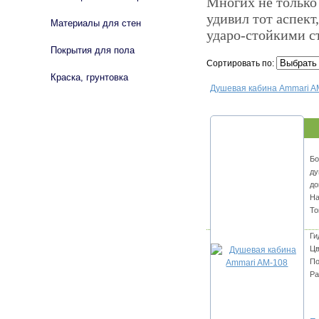
Многих не только
удивил тот аспек
Материалы для стен
ударо-стойкими с
Покрытия для пола
Сортировать по:
Краска, грунтовка
Душевая кабина Ammari A
Бо
ду
до
На
То
Ги
Цв
По
Ра