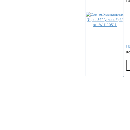
Ра
По
К