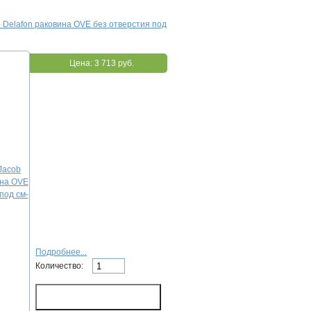
 Delafon раковина OVE без отверстия под
Цена:
3 713 руб.
Подробнее...
Количество: