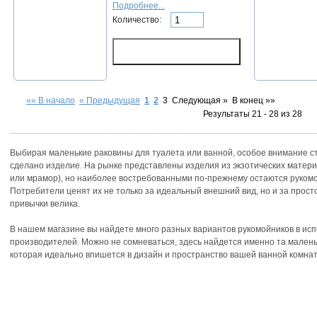
Подробнее...
Количество:
«« В начало
« Предыдущая
1
2
3
Следующая »
В конец »»
Результаты 21 - 28 из 28
Выбирая маленькие раковины для туалета или ванной, особое внимание ст
сделано изделие. На рынке представлены изделия из экзотических материа
или мрамор), но наиболее востребованными по-прежнему остаются рукомо
Потребители ценят их не только за идеальный внешний вид, но и за просто
привычки велика.
В нашем магазине вы найдете много разных вариантов рукомойников в исп
производителей. Можно не сомневаться, здесь найдется именно та мален
которая идеально впишется в дизайн и пространство вашей ванной комна
дочная д.1 кор.5
тел.:
(495) 514-87-20
e-mail:
info@maitai.ru