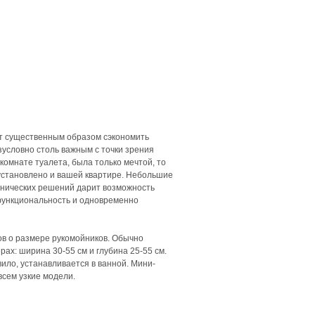
ет существенным образом сэкономить
езусловно столь важным с точки зрения
комнате туалета, была только мечтой, то
 установлено и вашей квартире. Небольшие
хнических решений дарит возможность
функциональность и одновременно
ов о размере рукомойников. Обычно
ах: ширина 30-55 см и глубина 25-55 см.
ило, устанавливается в ванной. Мини-
всем узкие модели.