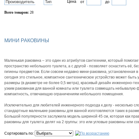
Производитель
Тип
Цена
от
до
Всего товаров:
28
Сбросить фильтр
МИНИ РАКОВИНЫ
Маленькая раковина – это один из атрибутов сантехники, который помога
пространство небольшого туалета, а с другой - позволяет оснастить её, б
гигиены предметом. Если совсем недавно мини-раковина, установленная в 
сегодня это стильное, компактное сантехническое устройство может быть
размеры (в диаметре не более 0,5 метра), красивый дизайн инженерно-те
узким раковинам для ванной комнаты или туалета совмещать небывалую 
компактность, отвечающую ограничениям небольшого помещения.
Исключительно для любителей инженерного подхода к делу - несколько сл
стандартные маленькие раковины для ванной изготовляются таких в размер
Большой популярности заслужила модель шириной 45 см, которая как прав
раковины для туалета делят на 2 группы: это или угловые раковины или со
Сортировать по: