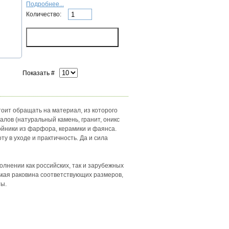
Подробнее...
Количество:
Показать #
оит обращать на материал, из которого
лов (натуральный камень, гранит, оникс
йники из фарфора, керамики и фаянса.
ту в уходе и практичность. Да и сила
олнении как российских, так и зарубежных
ькая раковина соответствующих размеров,
ты.