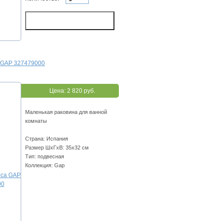
 GAP 327479000
Цена:
2 820 руб.
Маленькая раковина для ванной
комнаты
Страна: Испания
Размер ШхГхВ: 35х32 см
Тип: подвесная
Коллекция: Gap