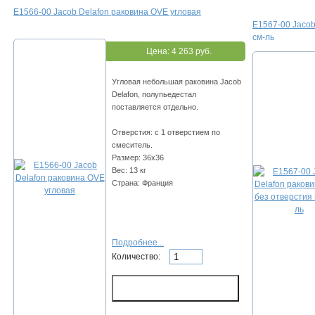
E1566-00 Jacob Delafon раковина OVE угловая
E1567-00 Jacob
см-ль
Цена:
4 263 руб.
Угловая небольшая раковина Jacob
Delafon, полупьедестал
поставляется отдельно.
Отверстия: с 1 отверстием по
смеситель.
Размер: 36х36
Вес: 13 кг
Страна: Франция
Подробнее...
Количество: