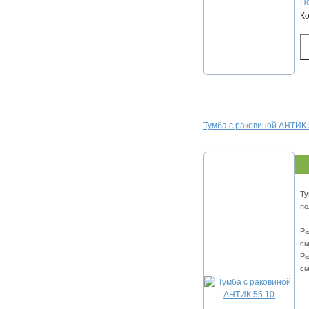
По
К
Тумба с раковиной АНТИК 
Ту
по
Ра
см
Ра
см