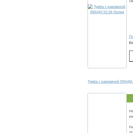
см
По
К
Тумба с раковиной ЛИНДА 
Не
ра
Ра
(5