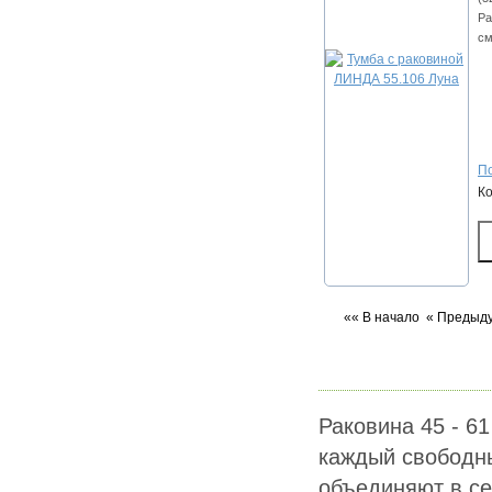
Ра
см
По
К
«« В начало
« Предыд
Раковина 45 - 6
каждый свободны
объединяют в се