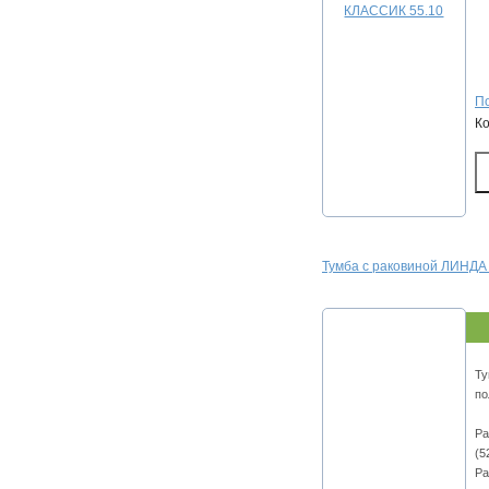
По
К
Тумба с раковиной ЛИНДА
Ту
по
Ра
(5
Ра