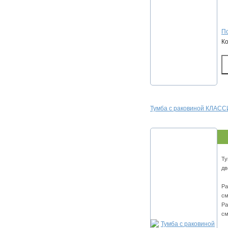
По
К
Тумба с раковиной КЛАСС
Ту
дв
Ра
см
Ра
см