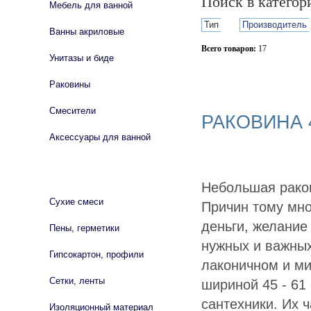
Поиск в катего
Мебель для ванной
Тип
Производитель
Ванны акриловые
Всего товаров:
17
Унитазы и биде
Сбросить фильтр
Раковины
Смесители
РАКОВИНА 4
Аксессуары для ванной
СТРОЙМАТЕРИАЛЫ
Небольшая раков
Сухие смеси
Причин тому мно
деньги, желание
Пены, герметики
нужных и важных
Гипсокартон, профили
лаконичном и ми
Сетки, ленты
шириной 45 - 61
сантехники. Их ч
Изоляционный материал