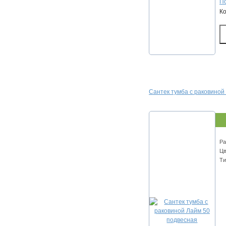
По
К
Сантек тумба с раковиной
Ра
Цв
Ти