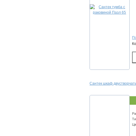
По
К
Сантек шкаф двустворчат
Ра
Ти
Цв