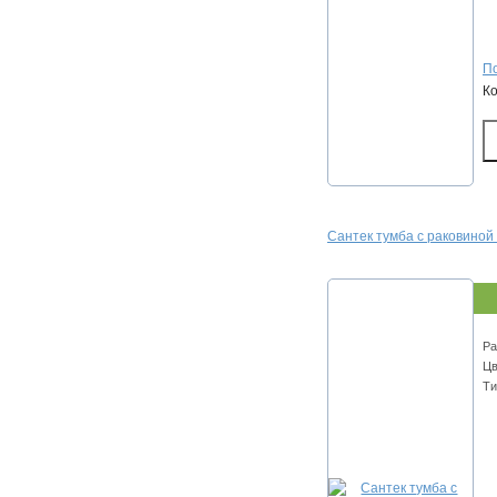
По
К
Сантек тумба с раковиной
Ра
Цв
Ти