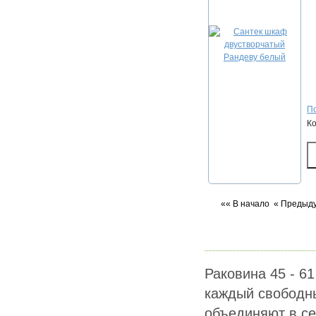
По
К
«« В начало
« Предыд
Раковина 45 - 6
каждый свободны
объединяют в се