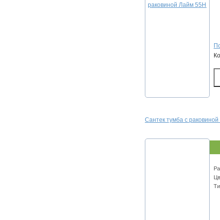
По
К
Сантек тумба с раковиной
Ра
Цв
Ти