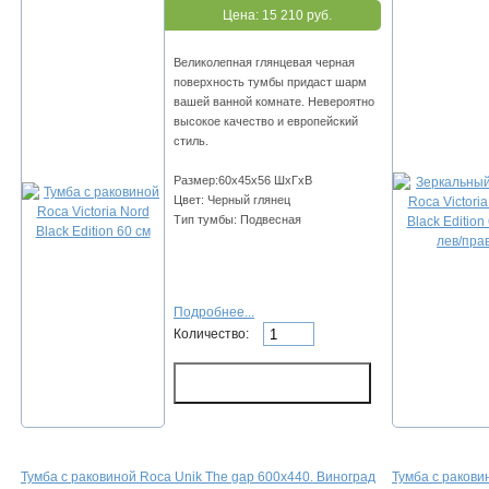
Цена:
15 210 руб.
Великолепная глянцевая черная
поверхность тумбы придаст шарм
вашей ванной комнате. Невероятно
высокое качество и европейский
стиль.
Размер:60х45х56 ШхГхВ
Цвет: Черный глянец
Тип тумбы: Подвесная
Подробнее...
Количество:
Тумба с раковиной Roca Unik The gap 600х440. Виноград
Тумба с ракови