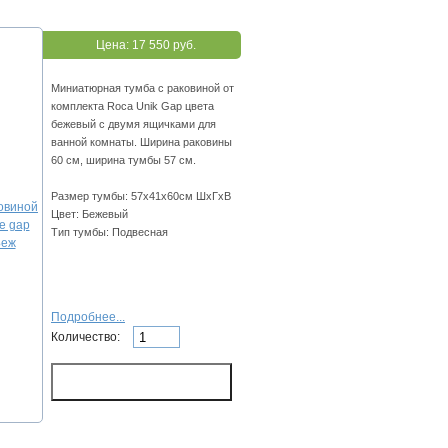
Цена:
17 550 руб.
Миниатюрная тумба с раковиной от
комплекта Roca Unik Gap цвета
бежевый с двумя ящичками для
ванной комнаты. Ширина раковины
60 см, ширина тумбы 57 см.
Размер тумбы: 57х41х60см ШхГхВ
Цвет: Бежевый
Тип тумбы: Подвесная
Подробнее...
Количество: