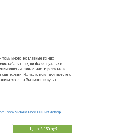
 тому много, но главные из них
олее габаритных, но более нужных и
инималистическом стиле. В результате
 сантехники. Их часто покупают вместе с
хники maitai.ru Вы сможете купить
ф Roca Victoria Nord 600 мм лев/пр
Цена:
8 150 руб.