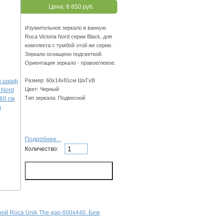
Цена:
8 850 руб.
Изумительное зеркало в ванную
Roca Victoria Nord серии Black, для
комплекта с тумбой этой же серии.
Зеркало оснащено подсветкой.
Ориентация зеркало - правое/левое.
Размер: 60х14х81см ШхГхВ
Цвет: Черный
Тип зеркала: Подвесной
Подробнее...
Количество:
ной Roca Unik The gap 600х440. Беж