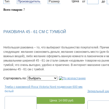
Тип
Производитель
Размер
Цена
от
до
Всего товаров:
7
Сбросить фильтр
РАКОВИНА 45 - 61 СМ С ТУМБОЙ
Небольшая раковина – то, что выбирают большинство покупателей. Причин
следующие: желание сэкономить деньги, желание сэкономить место (для б
важных вещей), либо желание оформить ванную комнате в лаконичном и м
умывальники шириной 45 - 61 см стали самым «ходовым» товаром на рынке
тумбой, что очень выгодно, удобно и практично. В интернет-магазине санте
раковины 45 - 61 см с тумбой.
Сортировать по:
Тумба с раковиной Roca Victoria Nord подвесная 600 мм,
белый
Зеркальный шка
Цена:
14 000 руб.