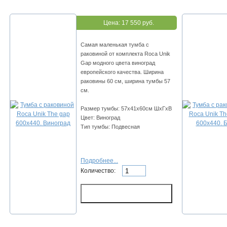
Цена:
17 550 руб.
Самая маленькая тумба с
раковиной от комплекта Roca Unik
Gap модного цвета виноград
европейского качества. Ширина
раковины 60 см, ширина тумбы 57
см.
Размер тумбы: 57х41х60см ШхГхВ
Цвет: Виноград
Тип тумбы: Подвесная
Подробнее...
Количество: