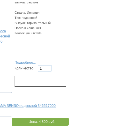
анти-всплеском
Страна: Испания
Тип: подвесной
Выпуск: горизонтальный
Полка в чаше: нет
Коллекция: Giralda
Подробнее...
Количество:
AMA SENSO подвесной 346517000
Цена:
4 800 руб.