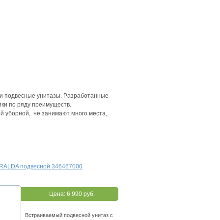
ли подвесные унитазы. Разработанные
ики по ряду преимуществ.
й уборной, не занимают много места,
IRALDA подвесной 346467000
Цена:
6 990 руб.
Встраиваемый подвесной унитаз с