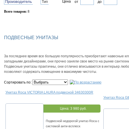
Производитель
Тип
Цена
от
до
Всего товаров:
8
Сбросить фильтр
ПОДВЕСНЫЕ УНИТАЗЫ
За последнее время все большую популярность приобретают навесные и
западными дизайнерами, они прочно заняли свое место на рынке сантехн
Подвесные унитазы практичны, они отлично вписываются в интерьер любо
позволяют содержать помещение в максимуме чистоты.
Сортировать по:
Унитаз Roca VICTORIA LAURA подвесной 34630300R
Унитаз Roca G
Цена:
3 980 руб.
Подвесной недорогой унитаз Roca с
системой анти-всплеск