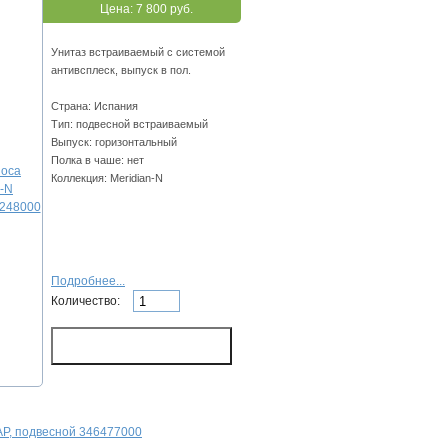
Цена:
7 800 руб.
Унитаз встраиваемый с системой
антивсплеск, выпуск в пол.
Страна: Испания
Тип: подвесной встраиваемый
Выпуск: горизонтальный
Полка в чаше: нет
Коллекция: Meridian-N
Подробнее...
Количество:
AP, подвесной 346477000