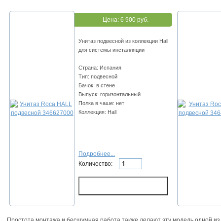
Цена:
6 900 руб.
Унитаз подвесной из коллекции Hall
для системы инсталляции
Страна: Испания
Тип: подвесной
Бачок: в стене
Выпуск: горизонтальный
Полка в чаше: нет
Коллекция: Hall
Подробнее...
Количество:
Простота монтажа и бесшумная работа также делают эту модель одной из