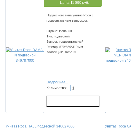
Цена:
11 890 руб.
Подвесного типа унитаз Roca с
горизонтальным выпуском.
Страна: Испания
Тип: подвесной
Выпуск: горизонтальный
Размер: 570*360*310 мм
Коллекция: Dama-N
Подробнее...
Количество:
Унитаз Roca HALL подвесной 346627000
Унитаз Roca G