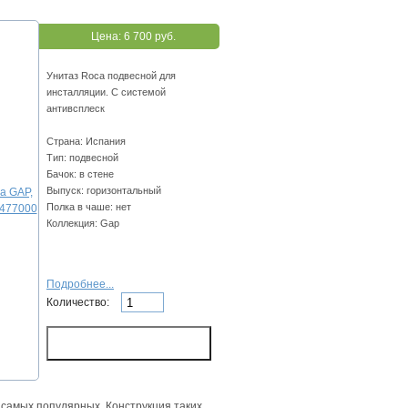
Цена:
6 700 руб.
Унитаз Roca подвесной для
инсталляции. С системой
антивсплеск
Страна: Испания
Тип: подвесной
Бачок: в стене
Выпуск: горизонтальный
Полка в чаше: нет
Коллекция: Gap
Подробнее...
Количество:
 самых популярных. Конструкция таких