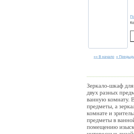
По
К
«« В начало
« Предыд
Зеркало-шкаф для
двух разных предм
ванную комнату. 
предметы, а зерка
комнате и зрител
предметы в ванной
помещению изыска
интересные дизай