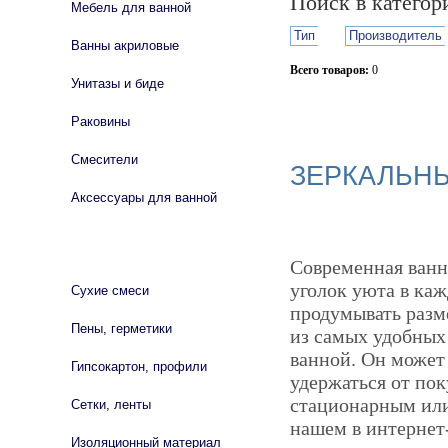
Поиск в катего
Мебель для ванной
Тип
Производитель
Ванны акриловые
Всего товаров:
0
Унитазы и биде
Сбросить фильтр
Раковины
Смесители
ЗЕРКАЛЬН
Аксессуары для ванной
СТРОЙМАТЕРИАЛЫ
Современная ванн
уголок уюта в каж
Сухие смеси
продумывать разм
Пены, герметики
из самых удобных
ванной. Он может
Гипсокартон, профили
удержаться от пок
стационарным или
Сетки, ленты
нашем в интернет-
Изоляционный материал