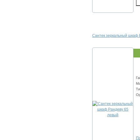
Сантек зеркальный шкаф 
Га
Ма
Ти
Ор
По