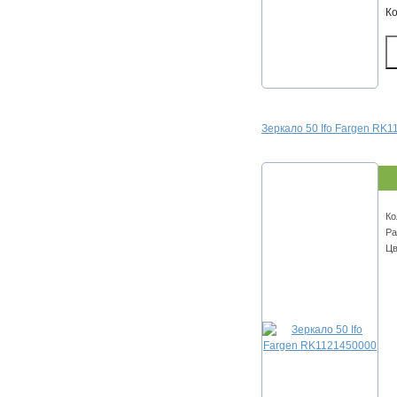
К
Зеркало 50 Ifo Fargen RK
Ко
Ра
Цв