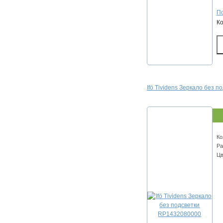
По
К
Ifö Tividens Зеркало без 
Ко
Ра
Цв