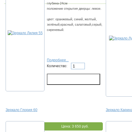
глубина-24см
положение открытия дверцы: левое.
цвет: оранжевый, синий, желтый,
зелёный,красный, салатовый,серый,
сиреневый.
Подробнее...
Количество:
Зеркало Глория 60
Зеркало Карина
Цена:
3 650 руб.