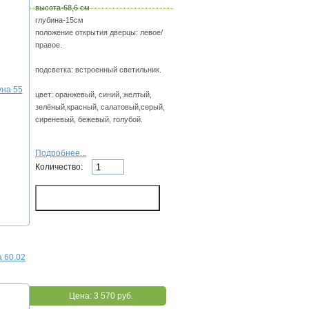
высота-68,6 см
глубина-15см
положение открытия дверцы: левое/
правое.
подсветка: встроенный светильник.
цвет: оранжевый, синий, желтый,
зелёный,красный, салатовый,серый,
сиреневый, бежевый, голубой.
Подробнее...
Количество:
 60.02
Цена:
3 570 руб.