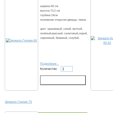
ширина-60 см
высота-73,2 см
глубина-24см
положение открытия дверцы: левое.
цвет: оранжевый, синий, желтый,
зелёный,красный, салатовый,серый,
сиреневый, бежевый, голубой.
Подробнее...
Количество:
Зеркало Глория 70