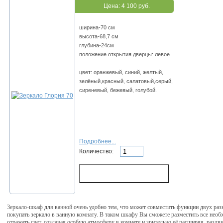
Цена:
4 100 руб.
ширина-70 см
высота-68,7 см
глубина-24см
положение открытия дверцы: левое.
цвет: оранжевый, синий, желтый,
зелёный,красный, салатовый,серый,
сиреневый, бежевый, голубой.
Подробнее...
Количество:
Зеркало-шкаф для ванной очень удобно тем, что может совместить функции двух раз
покупать зеркало в ванную комнату. В таком шкафу Вы сможете разместить все необ
отражать свет, создавая особую атмосферу в комнате и зрительно её расширяя, разд