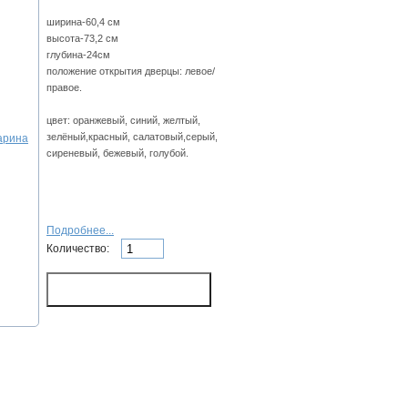
ширина-60,4 см
высота-73,2 см
глубина-24см
положение открытия дверцы: левое/
правое.
цвет: оранжевый, синий, желтый,
зелёный,красный, салатовый,серый,
сиреневый, бежевый, голубой.
Подробнее...
Количество: