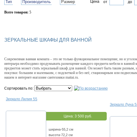
Тип
Производитель
Размер
Цена
от
до
Всего товаров:
5
Сбросить фильтр
ЗЕРКАЛЬНЫЕ ШКАФЫ ДЛЯ ВАННОЙ
Современная ванная комната – это не только функциональное помещение, но и уголок
интерьера необходимо продумывать размещение каждого предмета мебели в ванной 
предметов может стать зеркальный шкаф для ванной. Он может быть таким разным, и
покупки: большим и маленьким, с подсветкой и без неё, стационарным или подвесны
нашем в интернет-магазине сантехники maitai.ru.
Сортировать по:
Зеркало Лилия 55
Зеркало Луна 5
Цена:
3 500 руб.
ширина-55,2 см
высота-72,2 см