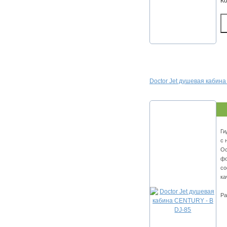
К
Doctor Jet душевая кабин
Ги
с 
Ос
фо
со
ка
Ра