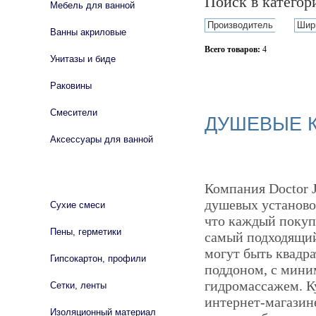
Поиск в катего
Мебель для ванной
Производитель
Шир
Ванны акриловые
Всего товаров:
4
Унитазы и биде
Сбросить фильтр
Раковины
Смесители
ДУШЕВЫЕ К
Аксессуары для ванной
СТРОЙМАТЕРИАЛЫ
Компания Doctor J
душевых установо
Сухие смеси
что каждый покупа
Пены, герметики
самый подходящий
могут быть квадр
Гипсокартон, профили
поддоном, с мин
гидромассажем. Ку
Сетки, ленты
интернет-магазине
Изоляционный материал