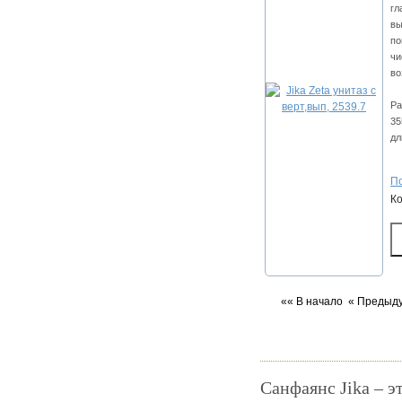
гл
вы
по
чи
во
Ра
35
дл
По
К
«« В начало
« Предыд
Cанфаянс Jika – э