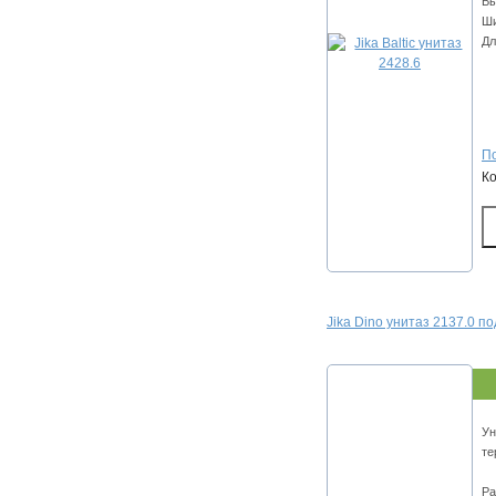
Вы
Ши
Дл
По
К
Jika Dino унитаз 2137.0 п
Ун
те
Ра