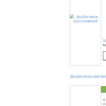
По
К
Jika Zeta унитаз с верт,вып
Q-
ис