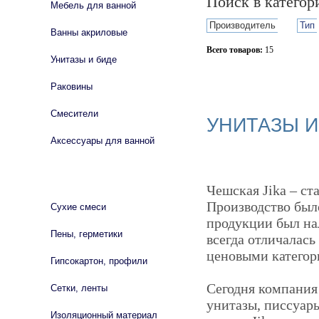
Поиск в катего
Мебель для ванной
Производитель
Тип
Ванны акриловые
Всего товаров:
15
Унитазы и биде
Сбросить фильтр
Раковины
Смесители
УНИТАЗЫ И 
Аксессуары для ванной
СТРОЙМАТЕРИАЛЫ
Чешская Jika – с
Производство был
Сухие смеси
продукции был нал
Пены, герметики
всегда отличалас
ценовыми категор
Гипсокартон, профили
Сегодня компания 
Сетки, ленты
унитазы, писсуары
Изоляционный материал