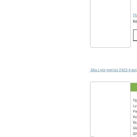
По
К
Jika Lyra унитаз 2423,4 кос
Пр
Ly
Ра
Ко
Вы
Ши
Дл