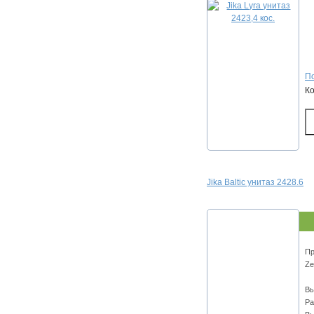
По
К
Jika Baltic унитаз 2428.6
Пр
Ze
Вы
Ра