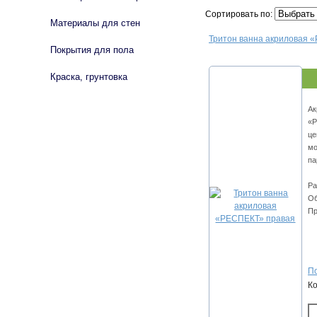
Сортировать по:
Материалы для стен
Тритон ванна акриловая 
Покрытия для пола
Краска, грунтовка
Ак
«Р
це
мо
па
Ра
Об
Пр
По
К