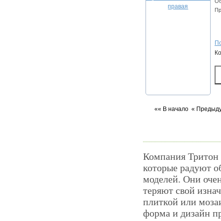
Об
Пр
По
К
«« В начало
« Предыд
Компания Тритон 
которые радуют о
моделей. Они очен
теряют свой изна
плиткой или моза
форма и дизайн п