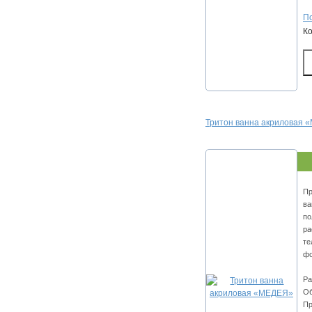
По
К
Тритон ванна акриловая
Пр
ва
по
ра
те
ф
Ра
Об
Пр