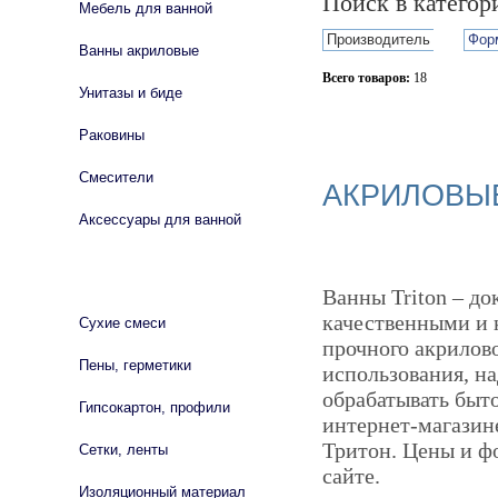
Поиск в катего
Мебель для ванной
Производитель
Фор
Ванны акриловые
Всего товаров:
18
Унитазы и биде
Сбросить фильтр
Раковины
Смесители
АКРИЛОВЫЕ
Аксессуары для ванной
СТРОЙМАТЕРИАЛЫ
Ванны Triton – до
качественными и к
Сухие смеси
прочного акрилово
Пены, герметики
использования, н
обрабатывать быт
Гипсокартон, профили
интернет-магазин
Тритон. Цены и ф
Сетки, ленты
сайте.
Изоляционный материал