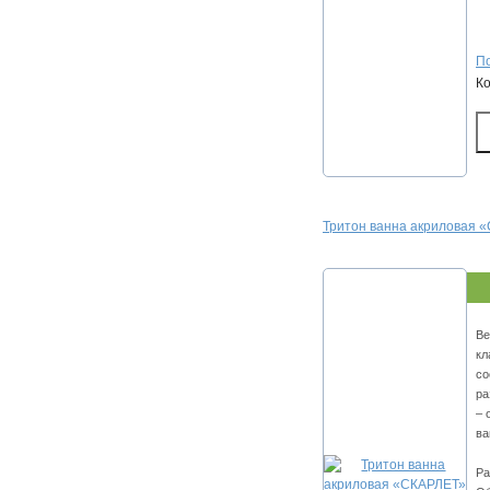
По
К
Тритон ванна акриловая 
Ве
кл
со
ра
– 
ва
Ра