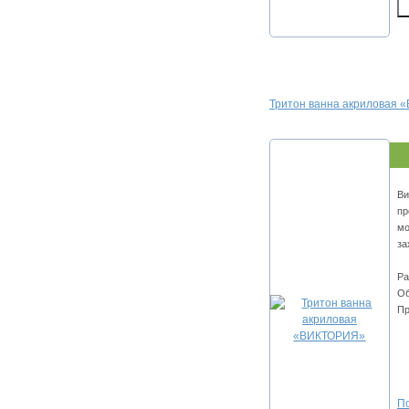
Тритон ванна акриловая
Ви
пр
мо
за
Ра
Об
Пр
По