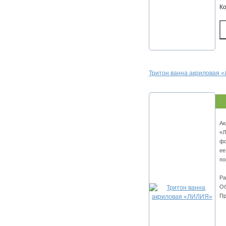
К
Тритон ванна акриловая
Ак
«Л
фо
ее
по
Ра
Об
Пр