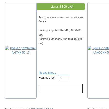
Цена:
4 800 руб.
Тумба двухдверная с корзиной юля
белья.
Размеры тумбы ШхГхВ (50х30х86
см)
Размеры умывальника ШхГ (56х46
см)
Подробнее...
Количество: