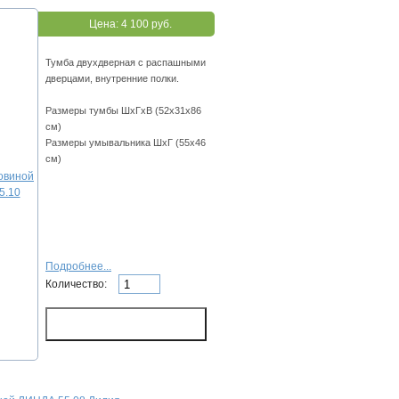
Цена:
4 100 руб.
Тумба двухдверная с распашными
дверцами, внутренние полки.
Размеры тумбы ШхГхВ (52х31х86
см)
Размеры умывальника ШхГ (55х46
см)
Подробнее...
Количество: