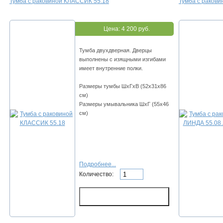
Тумба с раковиной КЛАССИК 55.18
Тумба с раков
Цена:
4 200 руб.
Тумба двухдверная. Дверцы
выполнены с изящными изгибами
имеет внутренние полки.
Размеры тумбы ШхГхВ (52х31х86
см)
Размеры умывальника ШхГ (55х46
см)
Подробнее...
Количество: