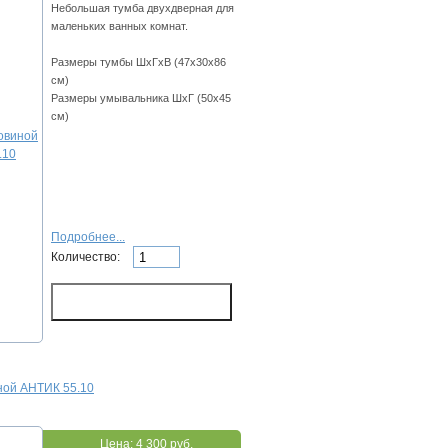
Небольшая тумба двухдверная для
маленьких ванных комнат.
Размеры тумбы ШхГхВ (47х30х86
см)
Размеры умывальника ШхГ (50х45
см)
Подробнее...
Количество:
ной АНТИК 55.10
Цена:
4 300 руб.