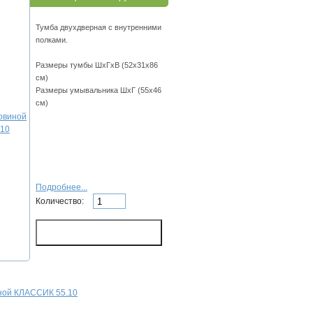
Тумба двухдверная с внутренними
полками.
Размеры тумбы ШхГхВ (52х31х86
см)
Размеры умывальника ШхГ (55х46
см)
Подробнее...
Количество:
иной КЛАССИК 55.10