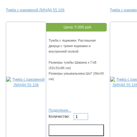
Тумба с раковиной ЛИНДА 55.106
Тумба с раков
Цена:
5 000 руб.
Тумба с ящиками. Распашная
дверца с тремя ящиками и
внутренней полкой.
Размеры тумбы Ширина х ГхВ
(52х31х86 см)
Размеры умывальника ШхГ (56х43
см)
Подробнее...
Количество: