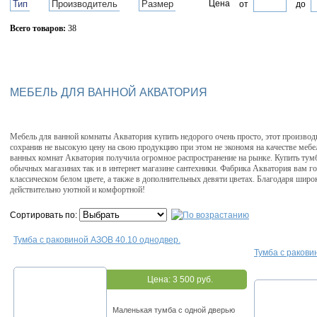
Тип
Производитель
Размер
Цена
от
до
Всего товаров:
38
Сбросить фильтр
МЕБЕЛЬ ДЛЯ ВАННОЙ АКВАТОРИЯ
Мебель для ванной комнаты Акватория купить недорого очень просто, этот производ
сохранив не высокую цену на свою продукцию при этом не экономя на качестве меб
ванных комнат Акватория получила огромное распространение на рынке. Купить тумб
обычных магазинах так и в интернет магазине сантехники. Фабрика Акватория вам го
классическом белом цвете, а также в дополнительных девяти цветах. Благодаря шир
действительно уютной и комфортной!
Сортировать по:
Тумба с раковиной АЗОВ 40.10 однодвер.
Тумба с раков
Цена:
3 500 руб.
Маленькая тумба с одной дверью