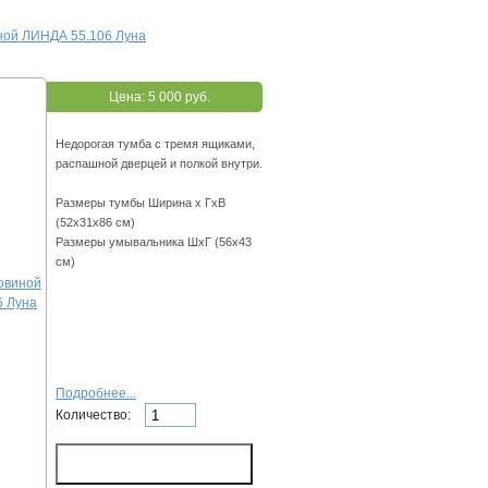
иной ЛИНДА 55.106 Луна
Цена:
5 000 руб.
Недорогая тумба с тремя ящиками,
распашной дверцей и полкой внутри.
Размеры тумбы Ширина х ГхВ
(52х31х86 см)
Размеры умывальника ШхГ (56х43
см)
Подробнее...
Количество: