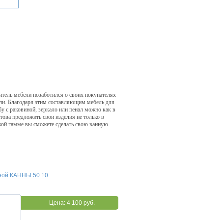
итель мебели позаботился о своих покупателях
ели. Благодаря этим составляющим мебель для
у с раковиной, зеркало или пенал можно как в
това предложить свои изделия не только в
окой гамме вы сможете сделать свою ванную
иной КАННЫ 50.10
Цена:
4 100 руб.