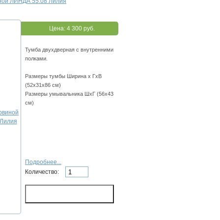
иной ЛИНДА 55.08 Лилия
Цена:
4 300 руб.
Тумба двухдверная с внутренними
полками.
Размеры тумбы Ширина х ГхВ
(52х31х86 см)
Размеры умывальника ШхГ (56х43
см)
Подробнее...
Количество: