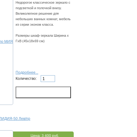
Недорогое классическое зеркало с
подсветкой и полочкой внизу.
Великолепное решение для
небольших ванных комнат, мебель
из серии эконом класса.
Размеры шкаф-зеркала Ширина х
ГхВ (45х18х69 см)
Подробнее...
Количество:
ЛИДИЯ-50 Лев/пр
Цена:
3 400 руб.