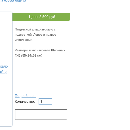
ЛУНА-55 Лев/пр
Цена:
3 500 руб.
Подвесной шкаф-зеркало с
подсветкой. Левое и правое
исполнение.
Размеры шкаф-зеркала Ширина х
ГхВ (55х24х69 см)
Подробнее...
Количество: