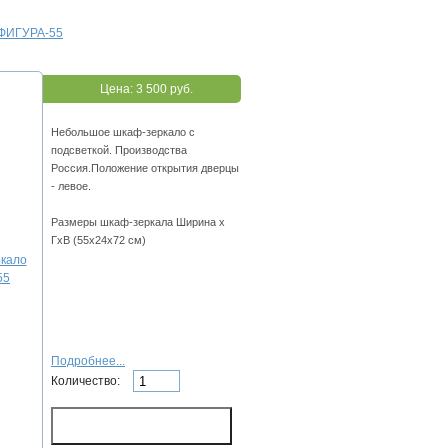
 ФИГУРА-55
Цена:
3 500 руб.
Небольшое шкаф-зеркало с
подсветкой. Производства
Россия.Положение открытия дверцы
- левое.
Размеры шкаф-зеркала Ширина х
ГхВ (55х24х72 см)
Подробнее...
Количество: