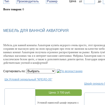
Тип
Производитель
Размер
Цена
от
до
Всего товаров:
0
Сбросить фильтр
МЕБЕЛЬ ДЛЯ ВАННОЙ АКВАТОРИЯ
Мебель для ванной комнаты Акватория купить недорого очень просто, этот производ
сохранив не высокую цену на свою продукцию при этом не экономя на качестве меб
ванных комнат Акватория получила огромное распространение на рынке. Купить тумб
обычных магазинах так и в интернет магазине сантехники. Фабрика Акватория вам го
классическом белом цвете, а также в дополнительных девяти цветах. Благодаря шир
действительно уютной и комфортной!
Сортировать по:
Шк.Угловой зеркальный "КРЕДО-35"
Шкаф-зеркало 
Цена:
3 700 руб.
Угловой навесной шкаф-зеркало с