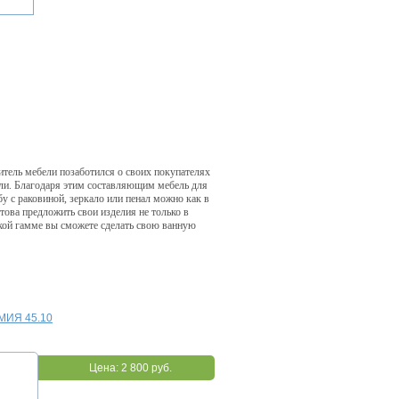
итель мебели позаботился о своих покупателях
ели. Благодаря этим составляющим мебель для
у с раковиной, зеркало или пенал можно как в
това предложить свои изделия не только в
окой гамме вы сможете сделать свою ванную
МИЯ 45.10
Цена:
2 800 руб.