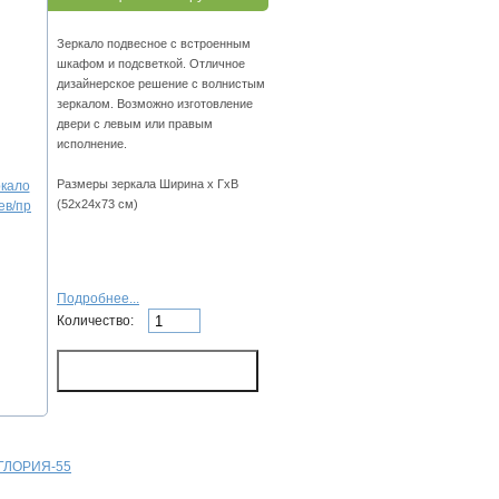
Зеркало подвесное с встроенным
шкафом и подсветкой. Отличное
дизайнерское решение с волнистым
зеркалом. Возможно изготовление
двери с левым или правым
исполнение.
Размеры зеркала Ширина х ГхВ
(52х24х73 см)
Подробнее...
Количество:
 ГЛОРИЯ-55