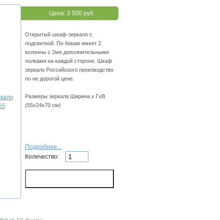
Цена:
3 500 руб.
Открытый шкаф-зеркало с
подсветкой. По бокам имеет 2
колонны с 2мя дополнительными
полками на каждой стороне. Шкаф
зеркало Российского производство
по не дорогой цене.
Размеры зеркала Ширина х ГхВ
(55х24х70 см)
Подробнее...
Количество: