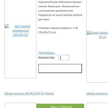
подсветкой для небольших ванных
комнат Акватория. Великолепное
соотношение цена/качество.
Недорогая но качественная мебель
для ванн.
Размеры зеркала Ширина х ГхВ
(35х35х73 см)
Подробнее...
Количество:
Шкаф-зеркало ВЕНЕЦИЯ-50 Лев/пр
Шкаф-зеркало 
Цена:
3 500 руб.