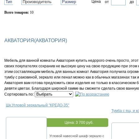
Тип
Производитель
Размер
Цена
от
до
Всего товаров:
10
Сбросить фильтр
АКВАТОРИЯ(АКВАТОРИЯ)
Мебель для ванной комнаты Акватория купить недорого очень просто, это
своих покупателях сохранив не высокую цену на свою продукцию при этом 
этим составляющим мебель для ванных комнат Акватория получила огромн
тумбу с раковиной, зеркало или пенал можно как в обычных магазинах так 
Акватория вам готова предложить свои изделия не только в классическом 
девяти цветах. Благодаря широкой гамме вы сможете сделать свою ванну
Сортировать по:
Шк.Угловой зеркальный "КРЕДО-35"
Тумба с ящ. и 
Цена:
3 700 руб.
Угловой навесной шкаф-зеркало с