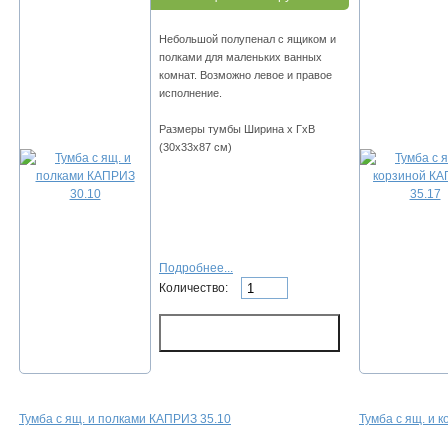
Небольшой полупенал с ящиком и
полками для маленьких ванных
комнат. Возможно левое и правое
исполнение.
Размеры тумбы Ширина х ГхВ
(30х33х87 см)
Подробнее...
Количество:
Тумба с ящ. и полками КАПРИЗ 35.10
Тумба с ящ. и 