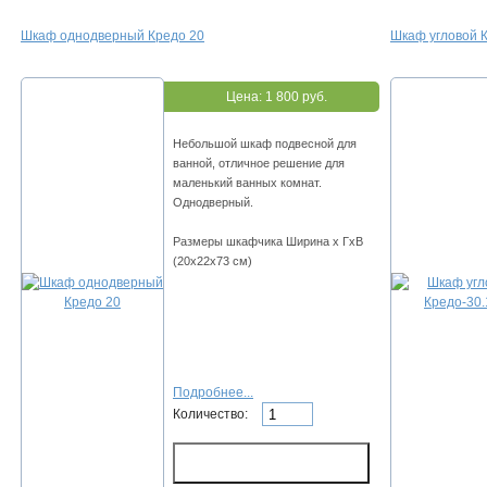
Шкаф однодверный Кредо 20
Шкаф угловой 
Цена:
1 800 руб.
Небольшой шкаф подвесной для
ванной, отличное решение для
маленький ванных комнат.
Однодверный.
Размеры шкафчика Ширина х ГхВ
(20х22х73 см)
Подробнее...
Количество: