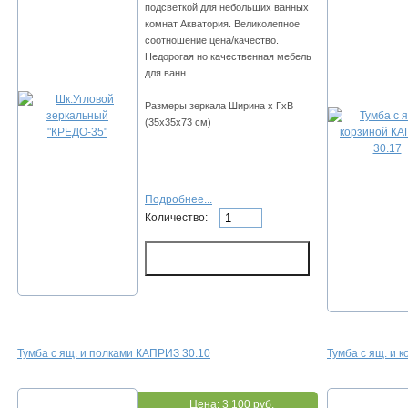
подсветкой для небольших ванных
комнат Акватория. Великолепное
соотношение цена/качество.
Недорогая но качественная мебель
для ванн.
Размеры зеркала Ширина х ГхВ
(35х35х73 см)
Подробнее...
Количество:
Тумба с ящ. и полками КАПРИЗ 30.10
Тумба с ящ. и 
Цена:
3 100 руб.