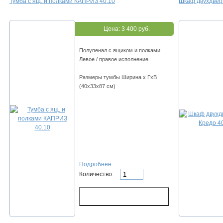
Тумба с ящ. и полками КАПРИЗ 40.10
Шкаф двухдвер
Цена:
3 400 руб.
Полупенал с ящиком и полками.
Левое / правое исполнение.
Размеры тумбы Ширина х ГхВ
(40х33х87 см)
Подробнее...
Количество: