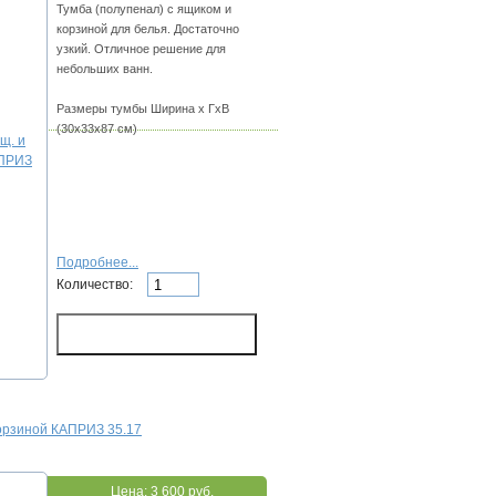
Тумба (полупенал) с ящиком и
корзиной для белья. Достаточно
узкий. Отличное решение для
небольших ванн.
Размеры тумбы Ширина х ГхВ
(30х33х87 см)
Подробнее...
Количество:
корзиной КАПРИЗ 35.17
Цена:
3 600 руб.