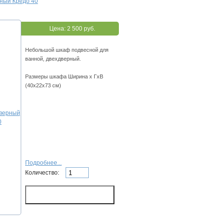
ный Кредо 40
Цена:
2 500 руб.
Небольшой шкаф подвесной для
ванной, двехдверный.
Размеры шкафа Ширина х ГхВ
(40х22х73 см)
Подробнее...
Количество: