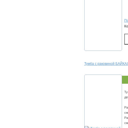
По
К
Тумба с раковиной БАЙКАЛ
Ту
дв
Ра
см
Ра
см