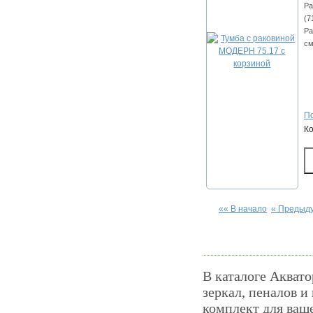
Ра
(7
Ра
см
По
К
«« В начало
« Предыд
В каталоге Аквато
зеркал, пеналов и
комплект для ваш