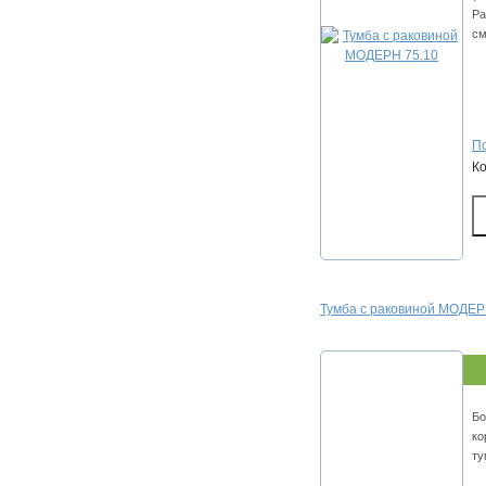
Ра
см
По
К
Тумба с раковиной МОДЕРН
Бо
ко
ту