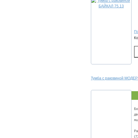
По
К
Тумба с раковиной МОДЕР
Бо
дв
ящ
Ра
(7