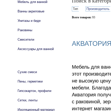
Поиск в катего
Мебель для ванной
Тип
Производитель
Ванны акриловые
Всего товаров:
93
Унитазы и биде
Сбросить фильтр
Раковины
Смесители
АКВАТОРИЯ
Аксессуары для ванной
СТРОЙМАТЕРИАЛЫ
Мебель для ванн
Сухие смеси
этот производит
не высокую цену
Пены, герметики
мебели. Благод
Гипсокартон, профили
Акватория получ
Сетки, ленты
с раковиной, зе
интернет магази
Изоляционный материал