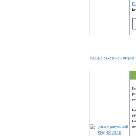
По
К
Тумба с раковиной ЛИДИЯ
Вм
ра
вн
Ра
(6
Ра
см