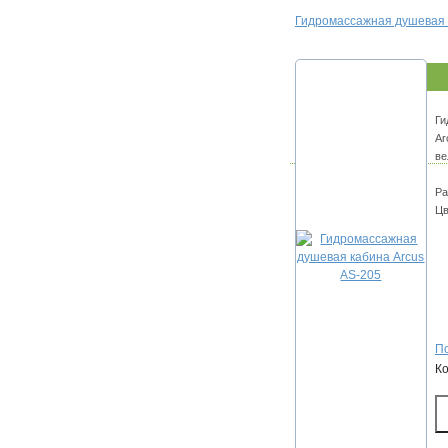
Гидромассажная душевая 
Ги
Ar
ве
Ра
Цв
По
К