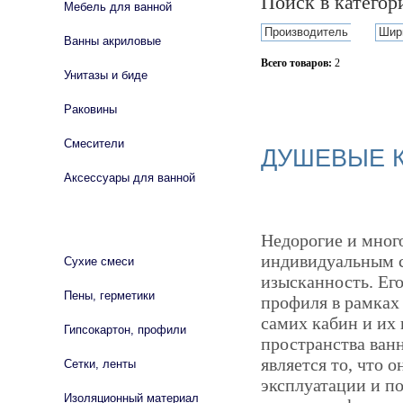
Поиск в катего
Мебель для ванной
Производитель
Шир
Ванны акриловые
Всего товаров:
2
Унитазы и биде
Сбросить фильтр
Раковины
Смесители
ДУШЕВЫЕ К
Аксессуары для ванной
СТРОЙМАТЕРИАЛЫ
Недорогие и мног
индивидуальным с
Сухие смеси
изысканность. Его
Пены, герметики
профиля в рамках 
самих кабин и их
Гипсокартон, профили
пространства ван
является то, что 
Сетки, ленты
эксплуатации и п
Изоляционный материал