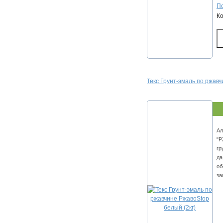
По
К
Текс Грунт-эмаль по ржавч
Ал
"Р
гр
да
об
за