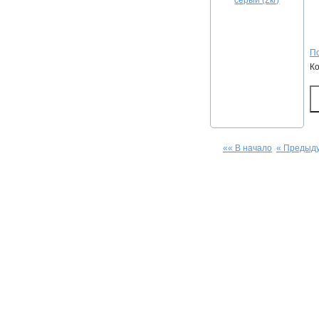
По
К
«« В начало
« Предыд