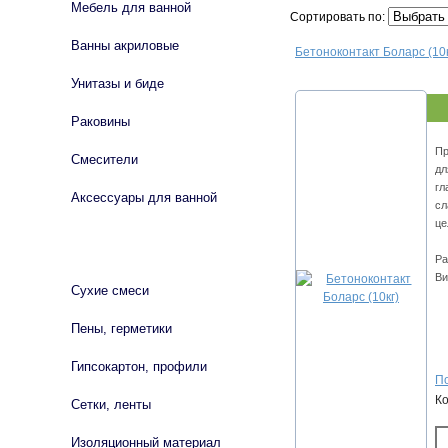
Мебель для ванной
Сортировать по:
Ванны акриловые
Бетоноконтакт Боларс (10к
Унитазы и биде
Раковины
Пр
Смесители
дл
гл
Аксессуары для ванной
сл
це
СТРОЙМАТЕРИАЛЫ
Ра
Ви
Сухие смеси
Пены, герметики
Гипсокартон, профили
По
К
Сетки, ленты
Изоляционный материал