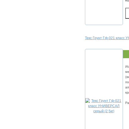
К
Текс Грунт Гф-021 класс 
Ис
ме
(в
по
ал
кр
Ра