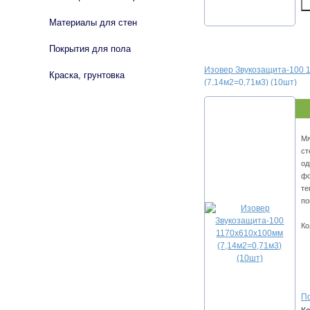
Материалы для стен
Покрытия для пола
Изовер Звукозащита-100 
Краска, грунтовка
(7,14м2=0,71м3) (10шт)
Мя
ст
од
фо
те
по
Ко
По