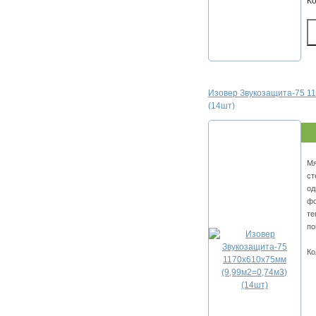
К
Изовер Звукозащита-75 1
(14шт)
Мя
ст
од
фо
те
по
Ко