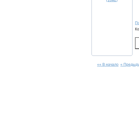
По
К
«« В начало
« Предыд