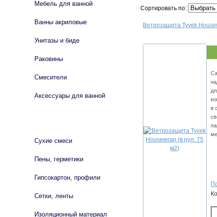
Мебель для ванной
Сортировать по:
Ванны акриловые
Ветрозащита Tyvek Housewr
Унитазы и биде
Раковины
Са
Смесители
на
дл
Аксессуары для ванной
ко
в 
св
СТРОЙМАТЕРИАЛЫ
па
ме
Сухие смеси
Пены, герметики
Гипсокартон, профили
По
К
Сетки, ленты
Изоляционный материал