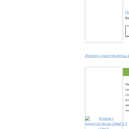
По
К
Изоком с одностор.фольг.
Яв
те
со
вн
жи
по