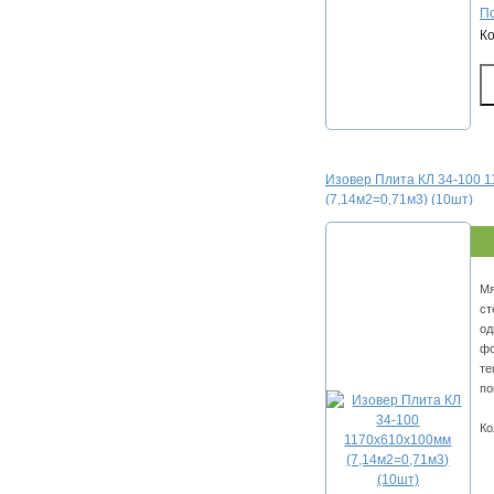
По
К
Изовер Плита КЛ 34-100 
(7,14м2=0,71м3) (10шт)
Мя
ст
од
фо
те
по
Ко