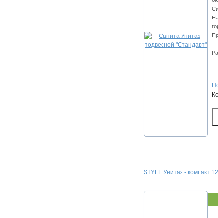
бю
Си
На
го
Пр
Ра
По
К
STYLE Унитаз - компакт 1