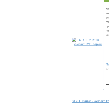
Ли
кл
эс
га
пр
по
ка
По
К
STYLE Унитаз - компакт 1