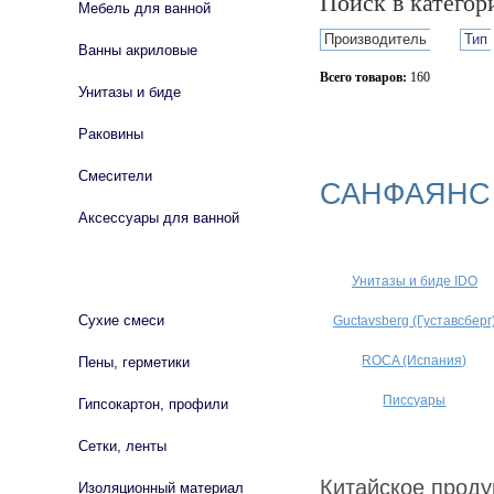
Поиск в катего
Мебель для ванной
Производитель
Тип
Ванны акриловые
Всего товаров:
160
Унитазы и биде
Сбросить фильтр
Раковины
Смесители
САНФАЯНС
Аксессуары для ванной
СТРОЙМАТЕРИАЛЫ
Унитазы и биде IDO
Сухие смеси
Guctavsberg (Густавсберг
ROCA (Испания)
Пены, герметики
Писсуары
Гипсокартон, профили
Сетки, ленты
Китайское проду
Изоляционный материал