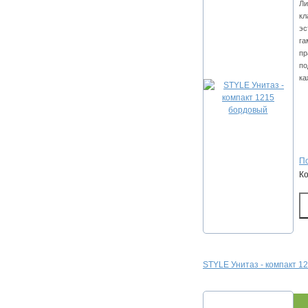
Ли
кл
эс
га
пр
по
ка
По
К
STYLE Унитаз - компакт 1