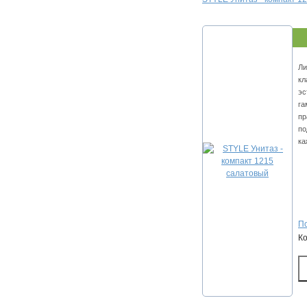
Ли
кл
эс
га
пр
по
ка
По
К