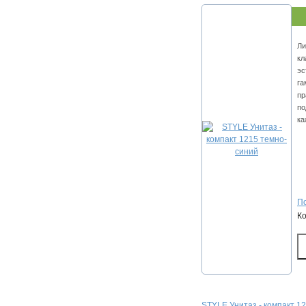
Ли
кл
эс
га
пр
по
ка
По
К
STYLE Унитаз - компакт 1