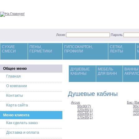
Логин
Пароль
СУХИЕ
ПЕНЫ,
ГИПСОКАРТОН,
СЕТКИ,
СМЕСИ
ГЕРМЕТИКИ
ПРОФИЛИ
ЛЕНТЫ
Общее меню
ДУШЕВЫЕ
МЕБЕЛЬ
ВАННЫ
КАБИНЫ
ДЛЯ ВАНН
АКРИЛ
Главная
О компании
Душевые кабины
Контакты
Arcus
Бас (Ba
Карта сайта
90х90(7)
90х
120х85(1)
100
150х85(1)
120
Меню клиента
170х85(1)
Как сделать заказ
Доставка и оплата