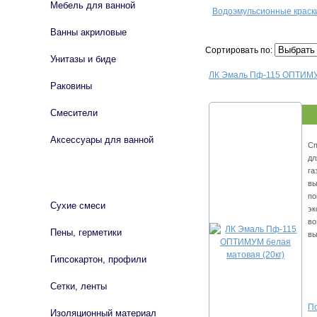
Мебель для ванной
Водоэмульсионные краск
Ванны акриловые
Сортировать по:
Унитазы и биде
ЛК Эмаль Пф-115 ОПТИМУМ
Раковины
Смесители
Аксессуары для ванной
Сп
дл
га
СТРОЙМАТЕРИАЛЫ
вы
по
Сухие смеси
эк
во
Пены, герметики
вы
Гипсокартон, профили
Сетки, ленты
По
Изоляционный материал