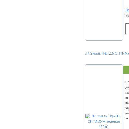
По
К
ЛК Эмаль Пф-115 ОПТИМУМ
Сп
дл
га
вы
по
эк
во
вы