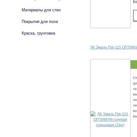
К
Материалы для стен
Покрытия для пола
Краска, грунтовка
ЛК Эмаль Пф-115 ОПТИМУМ
Сп
дл
га
вы
по
эк
во
вы