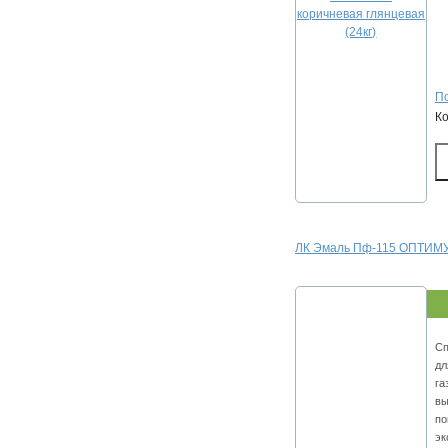
По
К
ЛК Эмаль Пф-115 ОПТИМУМ
Сп
дл
га
вы
по
эк