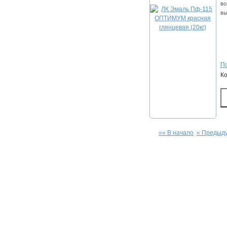
во
вы
По
К
«« В начало
« Предыд