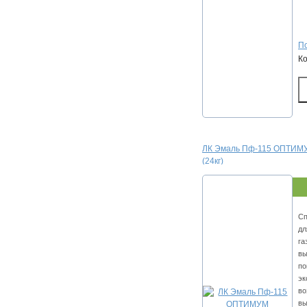
По
К
ЛК Эмаль Пф-115 ОПТИМУ
(24кг)
Сп
дл
га
вы
по
эк
во
вы